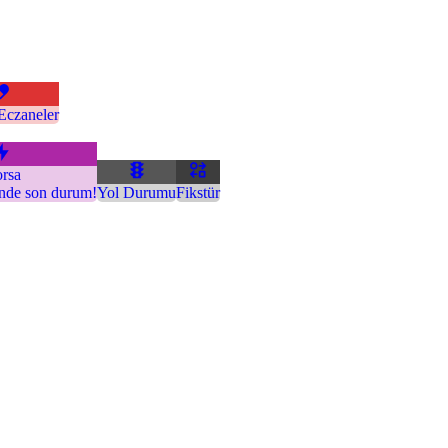
Eczaneler
rsa
inde son durum!
Yol Durumu
Fikstür