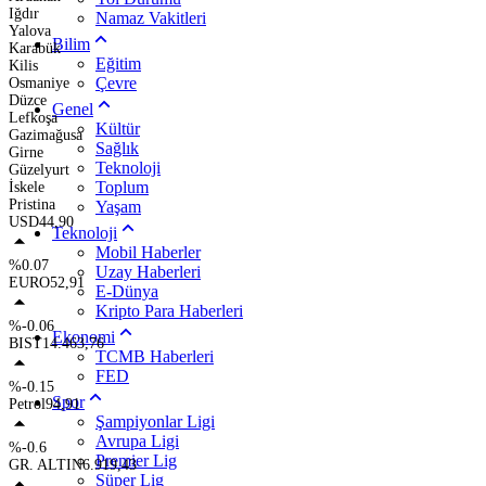
Iğdır
Namaz Vakitleri
Yalova
Bilim
Karabük
Eğitim
Kilis
Çevre
Osmaniye
Düzce
Genel
Lefkoşa
Kültür
Gazimağusa
Sağlık
Girne
Teknoloji
Güzelyurt
Toplum
İskele
Pristina
Yaşam
USD
44,90
Teknoloji
Mobil Haberler
%0.07
Uzay Haberleri
EURO
52,91
E-Dünya
Kripto Para Haberleri
%-0.06
Ekonomi
BIST
14.463,76
TCMB Haberleri
FED
%-0.15
Spor
Petrol
94,91
Şampiyonlar Ligi
Avrupa Ligi
%-0.6
Premier Lig
GR. ALTIN
6.919,43
Süper Lig