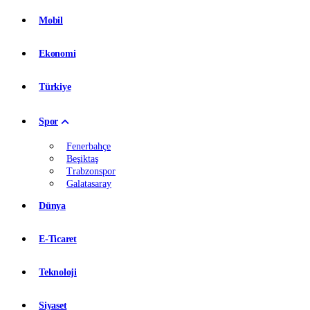
Mobil
Ekonomi
Türkiye
Spor
Fenerbahçe
Beşiktaş
Trabzonspor
Galatasaray
Dünya
E-Ticaret
Teknoloji
Siyaset