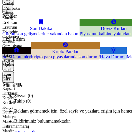
Denizli
Diyarbakır
Edirne
Popüler
Elazığ
Erzincan
Erzurum
Son Dakika
Döviz Kurları
Eskişehir
Günün son gelişmelerine yakından bakın.
Piyasanın kalbine yakından 
Gaziantep
Hızlı Erişim
Giresun
Gümüşhane
Hakkari
Kripto Paralar
Hatay
Son Depremler
Kripto para piyasalarında son durum!
Hava Durumu
Ma
Isparta
Mersin
İstanbul
İzmir
Kars
Kastamonu
Bildirimler
Kayseri
0
Kırklareli
Sosyal (0)
Kırşehir
Takip (0)
Kocaeli
Konya
Reklam görmemek için, özel sayfa ve yazılara erişim için hemen
Kütahya
Malatya
Bildiriminiz bulunmamaktadır.
Manisa
Kahramanmaraş
Mardin