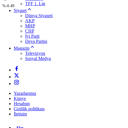
TFF 1. Lig
%-0.49
Siyaset
Dünya Siyaseti
AKP
MHP
CHP
İyi Parti
Deva Partisi
Magazin
Televizyon
Sosyal Medya
Yazarlarımız
Künye
Hesabım
Gizlilik politikası
İletişim
Akış