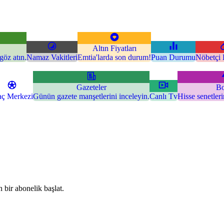
Altın Fiyatları
göz atın.
Namaz Vakitleri
Emtia'larda son durum!
Puan Durumu
Nöbetçi 
Gazeteler
Bo
ç Merkezi
Günün gazete manşetlerini inceleyin.
Canlı Tv
Hisse senetler
 bir abonelik başlat.