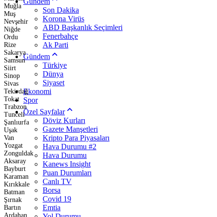
Gündem
Muğla
Son Dakika
Muş
Korona Virüs
Nevşehir
ABD Başkanlık Seçimleri
Niğde
Fenerbahçe
Ordu
Ak Parti
Rize
Sakarya
Gündem
Samsun
Türkiye
Siirt
Dünya
Sinop
Siyaset
Sivas
Ekonomi
Tekirdağ
Tokat
Spor
Trabzon
Özel Sayfalar
Tunceli
Döviz Kurları
Şanlıurfa
Gazete Manşetleri
Uşak
Kripto Para Piyasaları
Van
Yozgat
Hava Durumu #2
Zonguldak
Hava Durumu
Aksaray
Kanews Insight
Bayburt
Puan Durumları
Karaman
Canlı TV
Kırıkkale
Borsa
Batman
Covid 19
Şırnak
Emtia
Bartın
Ardahan
Yol Durumu