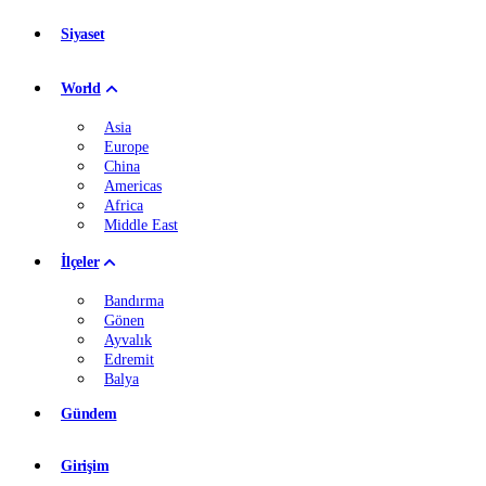
Siyaset
World
Asia
Europe
China
Americas
Africa
Middle East
İlçeler
Bandırma
Gönen
Ayvalık
Edremit
Balya
Gündem
Girişim