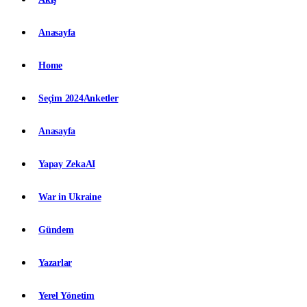
Anasayfa
Home
Seçim 2024
Anketler
Anasayfa
Yapay Zeka
AI
War in Ukraine
Gündem
Yazarlar
Yerel Yönetim