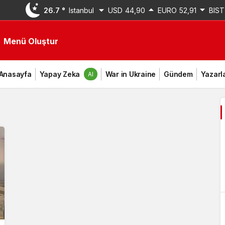
26.7 °
Istanbul
USD
44,90
EURO
52,91
BIST
Menü Oluştur
Anasayfa
Yapay Zeka
War in Ukraine
Gündem
Yazarl
AI