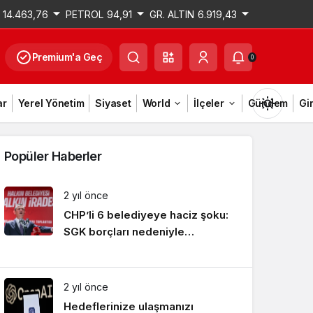
14.463,76
PETROL
94,91
GR. ALTIN
6.919,43
Premium'a Geç
0
ar
Yerel Yönetim
Siyaset
World
İlçeler
Gündem
Gi
Popüler Haberler
2 yıl önce
Gündüz Modu
CHP’li 6 belediyeye haciz şoku:
Gündüz modunu seçin.
SGK borçları nedeniyle
hesaplarına bloke konuldu
Gece Modu
Gece modunu seçin.
2 yıl önce
Hedeflerinize ulaşmanızı