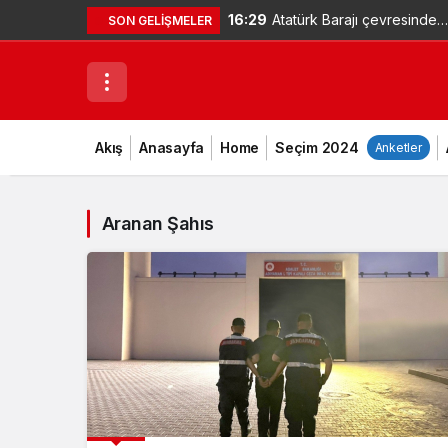
16:29
Atatürk Barajı çevresinde
SON GELIŞMELER
mahsur kalan vatandaş
kendi imkanlarıyla kurtuldu
– Videolu Haber
Akış
Anasayfa
Home
Seçim 2024
Anketler
Aranan Şahıs
ASAYİŞ