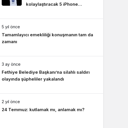
kolaylaştıracak 5 iPhone
Sistem Modu
uygulaması
Sistem modunu seçin.
5 yıl önce
Tamamlayıcı emekliliği konuşmanın tam da
zamanı
3 ay önce
Fethiye Belediye Başkanı’na silahlı saldırı
olayında şüpheliler yakalandı
2 yıl önce
24 Temmuz: kutlamak mı, anlamak mı?