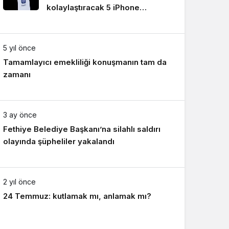
kolaylaştıracak 5 iPhone
Sistem Modu
uygulaması
Sistem modunu seçin.
5 yıl önce
Tamamlayıcı emekliliği konuşmanın tam da
zamanı
3 ay önce
Fethiye Belediye Başkanı’na silahlı saldırı
olayında şüpheliler yakalandı
2 yıl önce
24 Temmuz: kutlamak mı, anlamak mı?