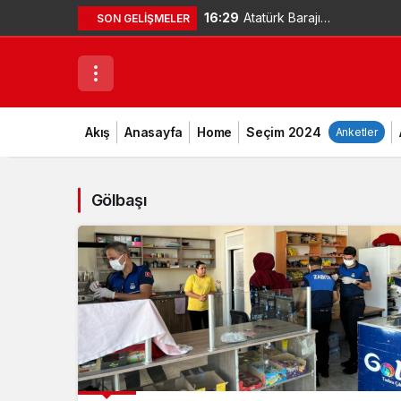
16:29
Atatürk Barajı
SON GELIŞMELER
çevresinde mahsur
kalan vatandaş kendi
imkanlarıyla kurtuldu
Akış
Anasayfa
Home
Seçim 2024
Anketler
– Videolu Haber
Gölbaşı
GÜNCEL