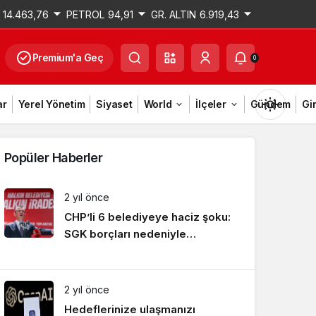
14.463,76
PETROL
94,91
GR. ALTIN
6.919,43
Premium'a Geç
0
ar
Yerel Yönetim
Siyaset
World
İlçeler
Gündem
Gi
Popüler Haberler
2 yıl önce
Gündüz Modu
CHP’li 6 belediyeye haciz şoku:
Gündüz modunu seçin.
SGK borçları nedeniyle
hesaplarına bloke konuldu
Gece Modu
Gece modunu seçin.
2 yıl önce
Hedeflerinize ulaşmanızı