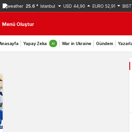
25.6 °
Istanbul
USD
44,90
EURO
52,91
BIST
Menü Oluştur
Anasayfa
Yapay Zeka
War in Ukraine
Gündem
Yazarl
AI