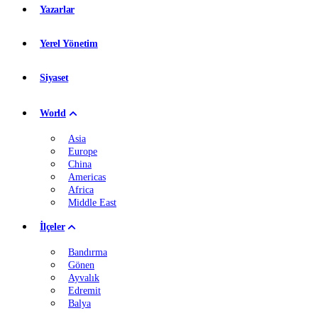
Yazarlar
Yerel Yönetim
Siyaset
World
Asia
Europe
China
Americas
Africa
Middle East
İlçeler
Bandırma
Gönen
Ayvalık
Edremit
Balya