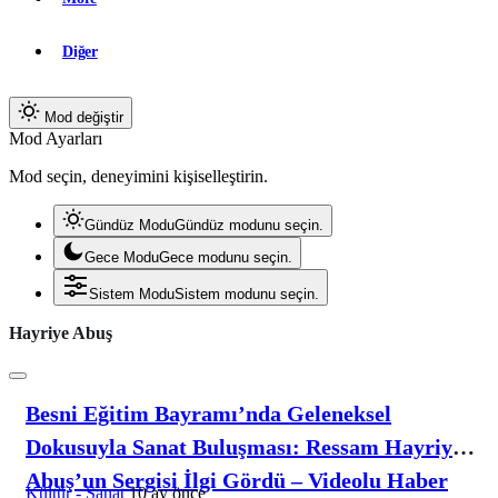
Diğer
Mod değiştir
Mod Ayarları
Mod seçin, deneyimini kişiselleştirin.
Gündüz Modu
Gündüz modunu seçin.
Gece Modu
Gece modunu seçin.
Sistem Modu
Sistem modunu seçin.
Hayriye Abuş
Besni Eğitim Bayramı’nda Geleneksel
Dokusuyla Sanat Buluşması: Ressam Hayriye
Abuş’un Sergisi İlgi Gördü – Videolu Haber
Kültür - Sanat
10 ay önce