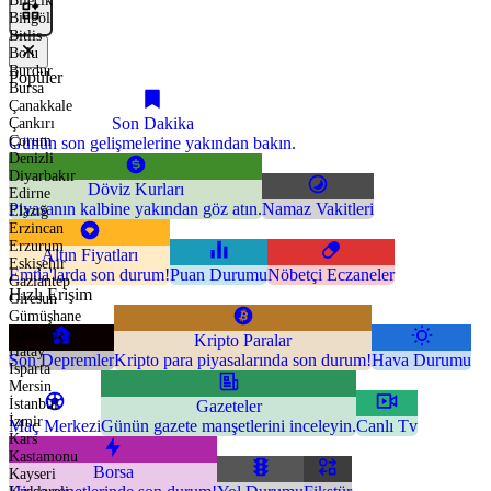
Bilecik
Bingöl
Bitlis
Bolu
Burdur
Popüler
Bursa
Çanakkale
Son Dakika
Çankırı
Çorum
Günün son gelişmelerine yakından bakın.
Denizli
Diyarbakır
Döviz Kurları
Edirne
Piyasanın kalbine yakından göz atın.
Namaz Vakitleri
Elazığ
Erzincan
Erzurum
Altın Fiyatları
Eskişehir
Emtia'larda son durum!
Puan Durumu
Nöbetçi Eczaneler
Gaziantep
Hızlı Erişim
Giresun
Gümüşhane
Hakkari
Kripto Paralar
Hatay
Son Depremler
Kripto para piyasalarında son durum!
Hava Durumu
Isparta
Mersin
İstanbul
Gazeteler
İzmir
Maç Merkezi
Günün gazete manşetlerini inceleyin.
Canlı Tv
Kars
Kastamonu
Borsa
Kayseri