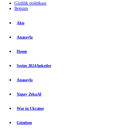
Gizlilik politikası
İletişim
Akış
Anasayfa
Home
Seçim 2024
Anketler
Anasayfa
Yapay Zeka
AI
War in Ukraine
Gündem