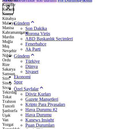
Hisse senetlerinde son durum!
Yol Durumu
Fikstür
Kırklareli
Kırşehir
Kocaeli
Konya
Kütahya
Gündem
Malatya
Manisa
Son Dakika
Kahramanmaraş
Korona Virüs
Mardin
ABD Başkanlık Seçimleri
Muğla
Fenerbahçe
Muş
Ak Parti
Nevşehir
Niğde
Gündem
Ordu
Türkiye
Rize
Dünya
Sakarya
Siyaset
Samsun
Ekonomi
Siirt
Spor
Sinop
Sivas
Özel Sayfalar
Tekirdağ
Döviz Kurları
Tokat
Gazete Manşetleri
Trabzon
Kripto Para Piyasaları
Tunceli
Hava Durumu #2
Şanlıurfa
Hava Durumu
Uşak
Kanews Insight
Van
Yozgat
Puan Durumları