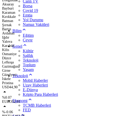
Zonguldak
Canlı TV
Aksaray
Borsa
Bayburt
Covid 19
Karaman
Emtia
Kırıkkale
Yol Durumu
Batman
Namaz Vakitleri
Şırnak
Bartın
Bilim
Ardahan
Eğitim
Iğdır
Çevre
Yalova
Karabük
Genel
Kilis
Kültür
Osmaniye
Sağlık
Düzce
Teknoloji
Lefkoşa
Toplum
Gazimağusa
Yaşam
Girne
Güzelyurt
Teknoloji
İskele
Mobil Haberler
Pristina
Uzay Haberleri
USD
44,90
E-Dünya
Kripto Para Haberleri
%0.07
Ekonomi
EURO
52,91
TCMB Haberleri
FED
%-0.06