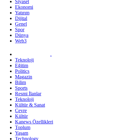
Siyaset
Ekonomi
Yatırım
Dijital
Genel
Spor
Dünya
Web3
.
Teknoloji
Eğitim
Politics
Magazin
Bilim
Sports
Resmi İlanlar
Teknoloji
Kültür & Sanat
Çevre
Kültür
Kanews Özellikleri
Toplum
Yaşam
Technology