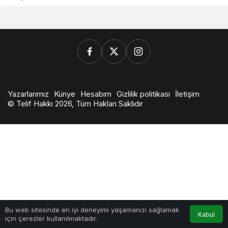
Yazarlarımız
Künye
Hesabım
Gizlilik politikası
İletişim
© Telif Hakkı 2026, Tüm Hakları Saklıdır
0
Bu web sitesinde en iyi deneyimi yaşamanızı sağlamak
Kabul
için çerezler kullanılmaktadır.
Anasayfa
Akış
Hesabım
Bildirimler