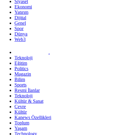
Siyaset
Ekonomi
Yatırım
Dijital
Genel
Spor
Dünya
Web3
.
Teknoloji
Eğitim
Politics
Magazin
Bilim
Sports
Resmi İlanlar
Teknoloji
Kültür & Sanat
Çevre
Kültür
Kanews Özellikleri
Toplum
Yaşam
Technology