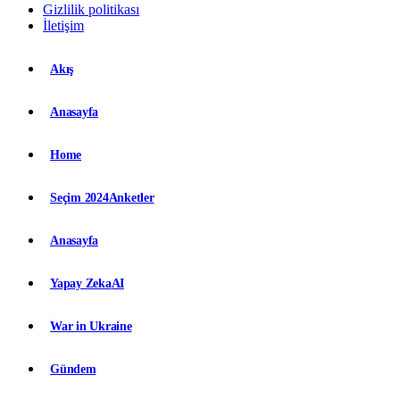
Gizlilik politikası
İletişim
Akış
Anasayfa
Home
Seçim 2024
Anketler
Anasayfa
Yapay Zeka
AI
War in Ukraine
Gündem