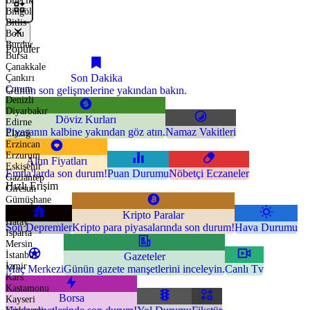
Bilecik
Bingöl
Bitlis
Bolu
Burdur
Popüler
Bursa
Çanakkale
Son Dakika
Çankırı
Çorum
Günün son gelişmelerine yakından bakın.
Denizli
Diyarbakır
Döviz Kurları
Edirne
Piyasanın kalbine yakından göz atın.
Namaz Vakitleri
Elazığ
Erzincan
Erzurum
Altın Fiyatları
Eskişehir
Emtia'larda son durum!
Puan Durumu
Nöbetçi Eczaneler
Gaziantep
Hızlı Erişim
Giresun
Gümüşhane
Hakkari
Kripto Paralar
Hatay
Son Depremler
Kripto para piyasalarında son durum!
Hava Durumu
Isparta
Mersin
İstanbul
Gazeteler
İzmir
Maç Merkezi
Günün gazete manşetlerini inceleyin.
Canlı Tv
Kars
Kastamonu
Borsa
Kayseri