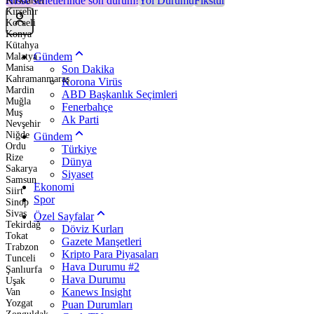
Hisse senetlerinde son durum!
Yol Durumu
Fikstür
Kırklareli
Kırşehir
Kocaeli
Konya
Kütahya
Gündem
Malatya
Manisa
Son Dakika
Kahramanmaraş
Korona Virüs
Mardin
ABD Başkanlık Seçimleri
Muğla
Fenerbahçe
Muş
Ak Parti
Nevşehir
Niğde
Gündem
Ordu
Türkiye
Rize
Dünya
Sakarya
Siyaset
Samsun
Ekonomi
Siirt
Spor
Sinop
Sivas
Özel Sayfalar
Tekirdağ
Döviz Kurları
Tokat
Gazete Manşetleri
Trabzon
Kripto Para Piyasaları
Tunceli
Hava Durumu #2
Şanlıurfa
Hava Durumu
Uşak
Kanews Insight
Van
Yozgat
Puan Durumları