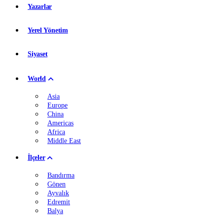
Yazarlar
Yerel Yönetim
Siyaset
World
Asia
Europe
China
Americas
Africa
Middle East
İlçeler
Bandırma
Gönen
Ayvalık
Edremit
Balya