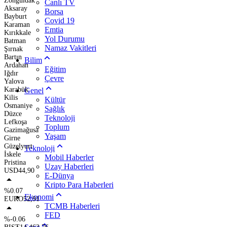
Zonguldak
Canlı TV
Aksaray
Borsa
Bayburt
Covid 19
Karaman
Emtia
Kırıkkale
Yol Durumu
Batman
Namaz Vakitleri
Şırnak
Bartın
Bilim
Ardahan
Eğitim
Iğdır
Çevre
Yalova
Karabük
Genel
Kilis
Kültür
Osmaniye
Sağlık
Düzce
Teknoloji
Lefkoşa
Toplum
Gazimağusa
Yaşam
Girne
Güzelyurt
Teknoloji
İskele
Mobil Haberler
Pristina
Uzay Haberleri
USD
44,90
E-Dünya
Kripto Para Haberleri
%0.07
Ekonomi
EURO
52,91
TCMB Haberleri
FED
%-0.06