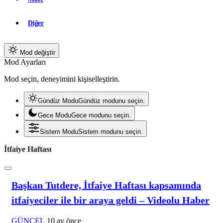
Diğer
Mod değiştir
Mod Ayarları
Mod seçin, deneyimini kişiselleştirin.
Gündüz Modu
Gündüz modunu seçin.
Gece Modu
Gece modunu seçin.
Sistem Modu
Sistem modunu seçin.
İtfaiye Haftası
Başkan Tutdere, İtfaiye Haftası kapsamında
itfaiyeciler ile bir araya geldi – Videolu Haber
GÜNCEL
10 ay önce