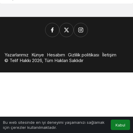
Yazarlarımız
Künye
Hesabım
Gizlilik politikası
İletişim
© Telif Hakkı 2026, Tüm Hakları Saklıdır
0
Bu web sitesinde en iyi deneyimi yaşamanızı sağlamak
Kabul
için çerezler kullanılmaktadır.
Anasayfa
Akış
Hesabım
Bildirimler