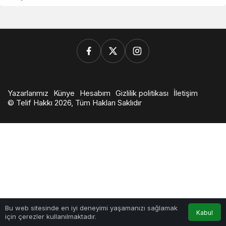
Yazarlarımız
Künye
Hesabım
Gizlilik politikası
İletişim
© Telif Hakkı 2026, Tüm Hakları Saklıdır
0
Bu web sitesinde en iyi deneyimi yaşamanızı sağlamak
Kabul
için çerezler kullanılmaktadır.
Anasayfa
Akış
Hesabım
Bildirimler