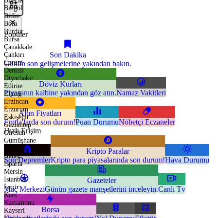
Bilecik
Bingöl
Bitlis
Bolu
Burdur
Popüler
Bursa
Çanakkale
Son Dakika
Çankırı
Çorum
Günün son gelişmelerine yakından bakın.
Denizli
Diyarbakır
Döviz Kurları
Edirne
Piyasanın kalbine yakından göz atın.
Namaz Vakitleri
Elazığ
Erzincan
Erzurum
Altın Fiyatları
Eskişehir
Emtia'larda son durum!
Puan Durumu
Nöbetçi Eczaneler
Gaziantep
Hızlı Erişim
Giresun
Gümüşhane
Hakkari
Kripto Paralar
Hatay
Son Depremler
Kripto para piyasalarında son durum!
Hava Durumu
Isparta
Mersin
İstanbul
Gazeteler
İzmir
Maç Merkezi
Günün gazete manşetlerini inceleyin.
Canlı Tv
Kars
Kastamonu
Borsa
Kayseri