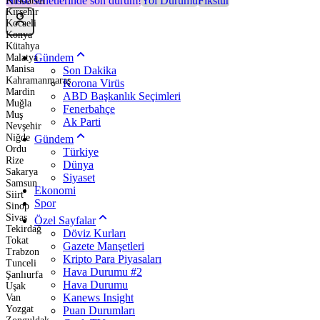
Hisse senetlerinde son durum!
Yol Durumu
Fikstür
Kırklareli
Kırşehir
Kocaeli
Konya
Kütahya
Gündem
Malatya
Manisa
Son Dakika
Kahramanmaraş
Korona Virüs
Mardin
ABD Başkanlık Seçimleri
Muğla
Fenerbahçe
Muş
Ak Parti
Nevşehir
Niğde
Gündem
Ordu
Türkiye
Rize
Dünya
Sakarya
Siyaset
Samsun
Ekonomi
Siirt
Spor
Sinop
Sivas
Özel Sayfalar
Tekirdağ
Döviz Kurları
Tokat
Gazete Manşetleri
Trabzon
Kripto Para Piyasaları
Tunceli
Hava Durumu #2
Şanlıurfa
Hava Durumu
Uşak
Kanews Insight
Van
Yozgat
Puan Durumları