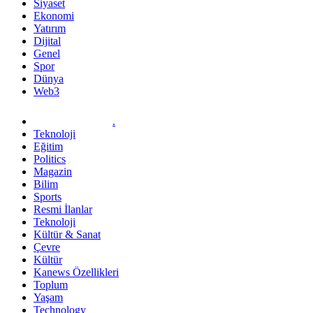
Siyaset
Ekonomi
Yatırım
Dijital
Genel
Spor
Dünya
Web3
.
Teknoloji
Eğitim
Politics
Magazin
Bilim
Sports
Resmi İlanlar
Teknoloji
Kültür & Sanat
Çevre
Kültür
Kanews Özellikleri
Toplum
Yaşam
Technology