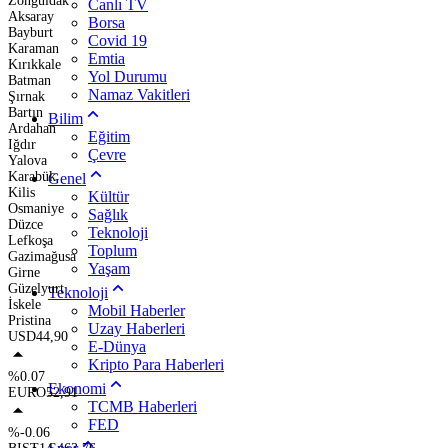
Zonguldak
Canlı TV
Aksaray
Borsa
Bayburt
Covid 19
Karaman
Emtia
Kırıkkale
Yol Durumu
Batman
Namaz Vakitleri
Şırnak
Bartın
Bilim
Ardahan
Eğitim
Iğdır
Çevre
Yalova
Karabük
Genel
Kilis
Kültür
Osmaniye
Sağlık
Düzce
Teknoloji
Lefkoşa
Toplum
Gazimağusa
Yaşam
Girne
Güzelyurt
Teknoloji
İskele
Mobil Haberler
Pristina
Uzay Haberleri
USD
44,90
E-Dünya
Kripto Para Haberleri
%0.07
Ekonomi
EURO
52,91
TCMB Haberleri
FED
%-0.06