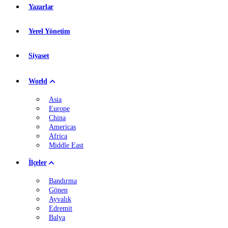
Yazarlar
Yerel Yönetim
Siyaset
World
Asia
Europe
China
Americas
Africa
Middle East
İlçeler
Bandırma
Gönen
Ayvalık
Edremit
Balya