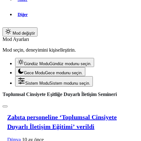
Diğer
Mod değiştir
Mod Ayarları
Mod seçin, deneyimini kişiselleştirin.
Gündüz Modu
Gündüz modunu seçin.
Gece Modu
Gece modunu seçin.
Sistem Modu
Sistem modunu seçin.
Toplumsal Cinsiyete Eşitliğe Duyarlı İletişim Semineri
Zabıta personeline ‘Toplumsal Cinsiyete
Duyarlı İletişim Eğitimi’ verildi
Dünya
10 ay önce