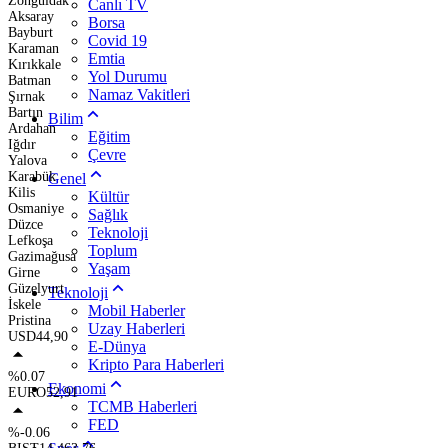
Zonguldak
Canlı TV
Aksaray
Borsa
Bayburt
Covid 19
Karaman
Emtia
Kırıkkale
Yol Durumu
Batman
Namaz Vakitleri
Şırnak
Bartın
Bilim
Ardahan
Eğitim
Iğdır
Çevre
Yalova
Karabük
Genel
Kilis
Kültür
Osmaniye
Sağlık
Düzce
Teknoloji
Lefkoşa
Toplum
Gazimağusa
Yaşam
Girne
Güzelyurt
Teknoloji
İskele
Mobil Haberler
Pristina
Uzay Haberleri
USD
44,90
E-Dünya
Kripto Para Haberleri
%0.07
Ekonomi
EURO
52,91
TCMB Haberleri
FED
%-0.06