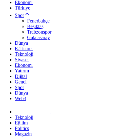
Ekonomi
Türkiye
Spor
Fenerbahçe
Beşiktaş
Trabzonspor
Galatasaray
Dünya
E-Ticaret
Teknoloji
Siyaset
Ekonomi
Yatırım
Dijital
Genel
Spor
Dünya
Web3
.
Teknoloji
Eğitim
Politics
Magazin