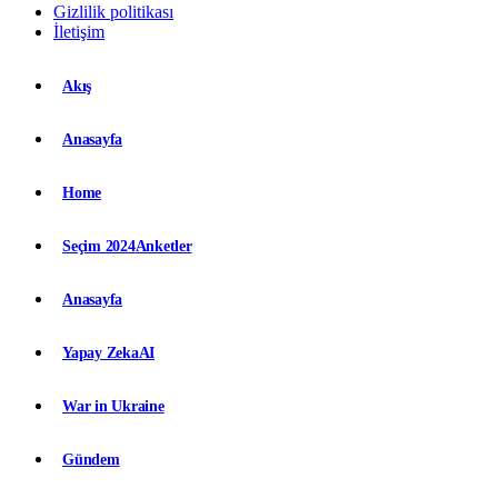
Gizlilik politikası
İletişim
Akış
Anasayfa
Home
Seçim 2024
Anketler
Anasayfa
Yapay Zeka
AI
War in Ukraine
Gündem