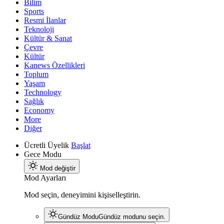
Bilim
Sports
Resmi İlanlar
Teknoloji
Kültür & Sanat
Çevre
Kültür
Kanews Özellikleri
Toplum
Yaşam
Technology
Sağlık
Economy
More
Diğer
Ücretli Üyelik
Başlat
Gece Modu
Mod değiştir
Mod Ayarları
Mod seçin, deneyimini kişiselleştirin.
Gündüz Modu
Gündüz modunu seçin.