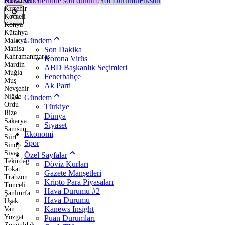
Hisse senetlerinde son durum!
Yol Durumu
Fikstür
Kırklareli
Kırşehir
Kocaeli
Konya
Kütahya
Gündem
Malatya
Manisa
Son Dakika
Kahramanmaraş
Korona Virüs
Mardin
ABD Başkanlık Seçimleri
Muğla
Fenerbahçe
Muş
Ak Parti
Nevşehir
Niğde
Gündem
Ordu
Türkiye
Rize
Dünya
Sakarya
Siyaset
Samsun
Ekonomi
Siirt
Spor
Sinop
Sivas
Özel Sayfalar
Tekirdağ
Döviz Kurları
Tokat
Gazete Manşetleri
Trabzon
Kripto Para Piyasaları
Tunceli
Hava Durumu #2
Şanlıurfa
Hava Durumu
Uşak
Kanews Insight
Van
Yozgat
Puan Durumları