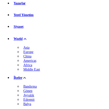
Yazarlar
Yerel Yönetim
Siyaset
World
Asia
Europe
China
Americas
Africa
Middle East
İlçeler
Bandırma
Gönen
Ayvalık
Edremit
Balya