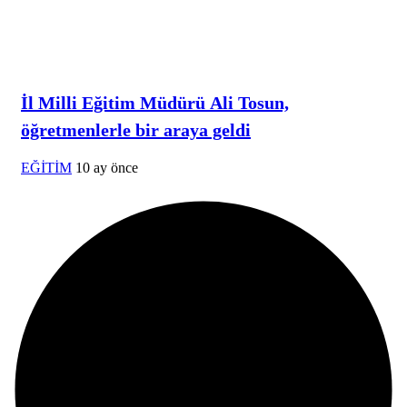
İl Milli Eğitim Müdürü Ali Tosun,
öğretmenlerle bir araya geldi
EĞİTİM
10 ay önce