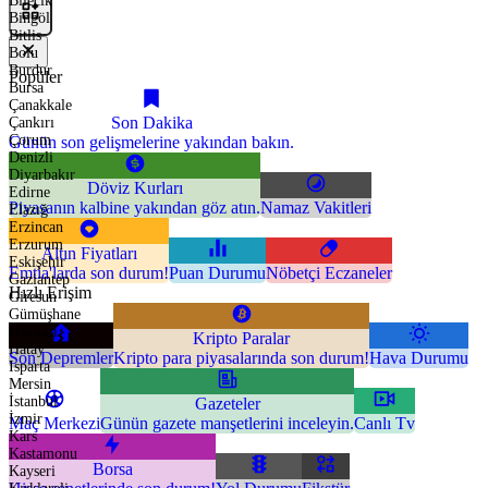
Bilecik
Bingöl
Bitlis
Bolu
Burdur
Popüler
Bursa
Çanakkale
Son Dakika
Çankırı
Çorum
Günün son gelişmelerine yakından bakın.
Denizli
Diyarbakır
Döviz Kurları
Edirne
Piyasanın kalbine yakından göz atın.
Namaz Vakitleri
Elazığ
Erzincan
Erzurum
Altın Fiyatları
Eskişehir
Emtia'larda son durum!
Puan Durumu
Nöbetçi Eczaneler
Gaziantep
Hızlı Erişim
Giresun
Gümüşhane
Hakkari
Kripto Paralar
Hatay
Son Depremler
Kripto para piyasalarında son durum!
Hava Durumu
Isparta
Mersin
İstanbul
Gazeteler
İzmir
Maç Merkezi
Günün gazete manşetlerini inceleyin.
Canlı Tv
Kars
Kastamonu
Borsa
Kayseri