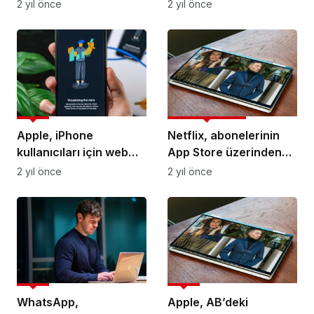
özelliği üzerinde
Android ve iOS için
2 yıl önce
2 yıl önce
çalışıyor
kendi uygulama
mağazalarını
yayınlayabilecek
Mobil
Kanews Insights
Apple, iPhone
Netflix, abonelerinin
kullanıcıları için web
App Store üzerinden
uygulamaları desteğini
ödeme yapmasına izin
2 yıl önce
2 yıl önce
AB’de kaldırıyor
vermeyecek
Mobil
Mobil
WhatsApp,
Apple, AB’deki