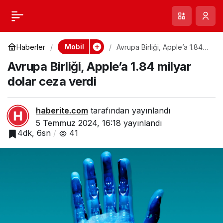
Apple, AB’deki
0
Paylaş
kullanıcılar için
Mobil
Haberler
Avrupa Birliği, Apple’a 1.84
milyar dolar ceza verdi
Avrupa Birliği, Apple’a 1.84 milyar
iPhone’dan Android’e
dolar ceza verdi
geçişi
haberite.com
tarafından yayınlandı
kolaylaştıracak
5 Temmuz 2024, 16:18
yayınlandı
4dk, 6sn
41