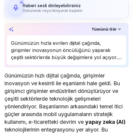
Haberi sesli dinleyebilirsiniz
Dokunarak veya tıklayarak başlatın
Özet, KAI’ın yapay zekâ desteğiyle oluşturuldu.
Tümünü Gör
Günümüzün hızla evrilen dijital çağında,
girişimler inovasyonun öncülüğünü yaparak
çeşitli sektörlerde büyük değişimlere yol açıyor.
Mobil uygulamaların stratejik kullanımı, e-
ticaretteki devrimci yaklaşımlar ve yapay zeka
Günümüzün hızlı dijital çağında, girişimler
(AI) teknolojilerinin entegrasyonu gibi faktörler,
inovasyon ve kesinti ile eşanlamlı hale geldi. Bu
bu girişimlerin başarısının ardındaki temel itici
girişimci girişimler endüstrileri dönüştürüyor ve
güçler arasında…
çeşitli sektörlerde teknolojik gelişmeleri
yönlendiriyor. Başarılarının arkasındaki temel itici
güçler arasında mobil uygulamaların stratejik
kullanımı, e-ticaretteki devrim ve
yapay zeka (AI)
teknolojilerinin entegrasyonu yer alıyor. Bu