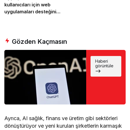
kullanıcıları için web
uygulamaları desteğini
AB’de kaldırıyor
Gözden Kaçmasın
Hedeflerini
Haberi
ze
görüntüle
ulaşmanızı
kolaylaştıra
cak 5
iPhone
uygulaması
Ayrıca, AI sağlık, finans ve üretim gibi sektörleri
dönüştürüyor ve yeni kurulan şirketlerin karmaşık