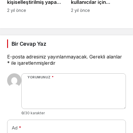
kişiselleştirilmiş yapay
kullanıcılar için
zeka avatarlar
iPhone’dan Android’e
2 yıl önce
2 yıl önce
üretmenizi sağlayacak
geçişi kolaylaştıracak
Bir Cevap Yaz
E-posta adresiniz yayınlanmayacak.
Gerekli alanlar
*
ile işaretlenmişlerdir
YORUMUNUZ
*
0
/30 karakter
Ad
*