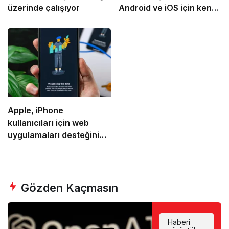
üzerinde çalışıyor
Android ve iOS için kendi
uygulama mağazalarını
yayınlayabilecek
Apple, iPhone
kullanıcıları için web
uygulamaları desteğini
AB’de kaldırıyor
Gözden Kaçmasın
Hedeflerini
Haberi
ze