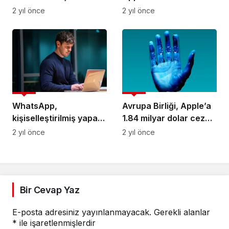
uygulamaları desteğini
ödeme yapmasına izin
2 yıl önce
2 yıl önce
AB’de kaldırıyor
vermeyecek
Mobil
Mobil
WhatsApp,
Avrupa Birliği, Apple’a
kişiselleştirilmiş yapay
1.84 milyar dolar ceza
zeka avatarlar
verdi
2 yıl önce
2 yıl önce
üretmenizi sağlayacak
Bir Cevap Yaz
E-posta adresiniz yayınlanmayacak.
Gerekli alanlar
*
ile işaretlenmişlerdir