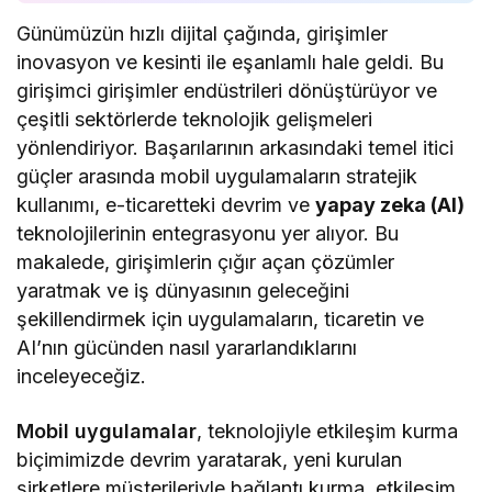
ticaretteki devrimci yaklaşımlar ve yapay zeka
Günümüzün hızlı dijital çağında, girişimler
(AI) teknolojilerinin entegrasyonu gibi faktörler,
inovasyon ve kesinti ile eşanlamlı hale geldi. Bu
bu girişimlerin başarısının ardındaki temel itici
girişimci girişimler endüstrileri dönüştürüyor ve
güçler arasında…
çeşitli sektörlerde teknolojik gelişmeleri
yönlendiriyor. Başarılarının arkasındaki temel itici
güçler arasında mobil uygulamaların stratejik
kullanımı, e-ticaretteki devrim ve
yapay zeka (AI)
teknolojilerinin entegrasyonu yer alıyor. Bu
makalede, girişimlerin çığır açan çözümler
yaratmak ve iş dünyasının geleceğini
şekillendirmek için uygulamaların, ticaretin ve
AI’nın gücünden nasıl yararlandıklarını
inceleyeceğiz.
Mobil uygulamalar
, teknolojiyle etkileşim kurma
biçimimizde devrim yaratarak, yeni kurulan
şirketlere müşterileriyle bağlantı kurma, etkileşim