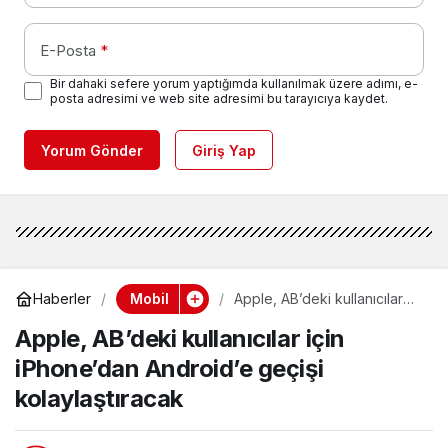
E-Posta
*
Bir dahaki sefere yorum yaptığımda kullanılmak üzere adımı, e-
posta adresimi ve web site adresimi bu tarayıcıya kaydet.
Yorum Gönder
Giriş Yap
Mobil
Haberler
Apple, AB’deki kullanıcılar
için iPhone’dan Android’e
Apple, AB’deki kullanıcılar için
geçişi kolaylaştıracak
iPhone’dan Android’e geçişi
kolaylaştıracak