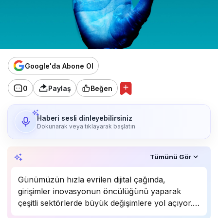
Google'da Abone Ol
0
Paylaş
Beğen
Haberi sesli dinleyebilirsiniz
Dokunarak veya tıklayarak başlatın
Özet, KAI’ın yapay zekâ desteğiyle oluşturuldu.
Tümünü Gör
Günümüzün hızla evrilen dijital çağında,
girişimler inovasyonun öncülüğünü yaparak
çeşitli sektörlerde büyük değişimlere yol açıyor.
Mobil uygulamaların stratejik kullanımı, e-