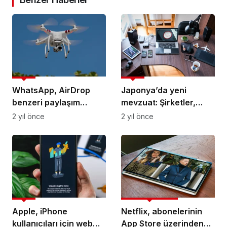
Mobil
Mobil
WhatsApp, AirDrop
Japonya’da yeni
benzeri paylaşım
mevzuat: Şirketler,
özelliği üzerinde
Android ve iOS için
2 yıl önce
2 yıl önce
çalışıyor
kendi uygulama
mağazalarını
yayınlayabilecek
Mobil
Kanews Insights
Apple, iPhone
Netflix, abonelerinin
kullanıcıları için web
App Store üzerinden