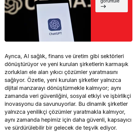
görüntüle
ulaşmanızı
kolaylaştıra
cak 5
iPhone
uygulaması
Ayrıca, AI sağlık, finans ve üretim gibi sektörleri
dönüştürüyor ve yeni kurulan şirketlerin karmaşık
zorlukları ele alan yıkıcı çözümler yaratmasını
sağlıyor. Özetle, yeni kurulan şirketler yalnızca
dijital manzarayı dönüştürmekle kalmıyor; aynı
zamanda veri güvenliğini, sosyal etkiyi ve işbirlikçi
inovasyonu da savunuyorlar. Bu dinamik şirketler
yalnızca yenilikçi çözümler yaratmakla kalmıyor,
aynı zamanda hepimiz için daha güvenli, kapsayıcı
ve sürdürülebilir bir gelecek de teşvik ediyor.