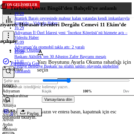
SON GELIŞMELER
Türkücü Yavuz Bingöl’den Bahçeli’ye anlamlı
16:29
Atatürk Barajı çevresinde mahsur kalan vatandaş kendi imkanlarıyla
kurtuldu – Videolu Haber
ziyaret: Horasan Erenleri Dergâhı Cemevi 11 Ekim’de
16:29
Adıyaman İl Özel İdaresi yeni ‘İncekoz Köprüsü’nü hizmete açtı –
Videolu Haber
açılıyor
15:09
Adıyaman’da otomobil takla attı: 2 yaralı
Menü Oluştur
15:09
Başkanı Akbilek’ten 30 Ağustos Zafer Bayramı mesajı
Yazı Boyutunu Ayarla
Okuma rahatlığı için
13:41
Premium'a Geç
Fethiye Belediye Başkanı’na silahlı saldırı olayında şüpheliler
Normal
seçin
yakalandı
(100%)
Adana
Adıyaman
Küçük
100%
Dev
Afyonkarahisar
Varsayılana dön
Ağrı
Amasya
Ankara
Aradığınız kelimeyi yazın ve entera basın, kapatmak için esc
0
Paylaş
Antalya
butonuna tıklayın.
Artvin
Aydın
Balıkesir