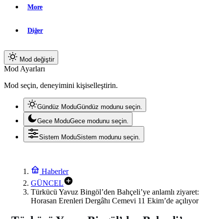
More
Diğer
Mod değiştir
Mod Ayarları
Mod seçin, deneyimini kişiselleştirin.
Gündüz Modu
Gündüz modunu seçin.
Gece Modu
Gece modunu seçin.
Sistem Modu
Sistem modunu seçin.
Haberler
GÜNCEL
Türkücü Yavuz Bingöl’den Bahçeli’ye anlamlı ziyaret:
Horasan Erenleri Dergâhı Cemevi 11 Ekim’de açılıyor