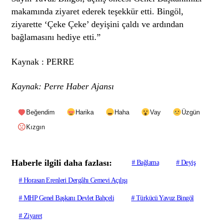
makamında ziyaret ederek teşekkür etti. Bingöl,
ziyarette ‘Çeke Çeke’ deyişini çaldı ve ardından
bağlamasını hediye etti.”
Kaynak : PERRE
Kaynak: Perre Haber Ajansı
Beğendim
Harika
Haha
Vay
Üzgün
Kızgın
Haberle ilgili daha fazlası:
# Bağlama
# Deyiş
# Horasan Erenleri Dergâhı Cemevi Açılışı
# MHP Genel Başkanı Devlet Bahçeli
# Türkücü Yavuz Bingöl
# Ziyaret