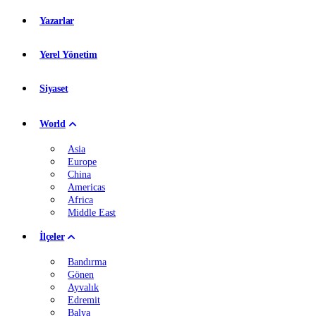
Yazarlar
Yerel Yönetim
Siyaset
World
Asia
Europe
China
Americas
Africa
Middle East
İlçeler
Bandırma
Gönen
Ayvalık
Edremit
Balya