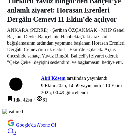
Türkücü Yavuz Bingöl’den Bahçeli’ye
anlamlı ziyaret: Horasan Erenleri
Dergâhı Cemevi 11 Ekim’de açılıyor
ANKARA (PERRE) - Şeriban ÖZÇAKMAK - MHP Genel
Başkanı Devlet Bahçeli'nin Hacıbektaş'taki arazisini
bağışlamasının ardından yapımına başlanan Horasan Erenleri
Dergâhı Cemevi'nin ilk etabı 11 Ekim'de açılacak. Açılış
öncesinde sanatçı Yavuz Bingöl, Bahçeli'yi ziyaret ederek
"Çeke Çeke" deyişini seslendirdi ve bağlamasını hediye etti.
Akif Kösem
tarafından yayınlandı
9 Ekim 2025, 14:59
yayınlandı
10 Ekim
2025, 00:49
güncellendi
1dk, 42sn
61
Google'da Abone Ol
0