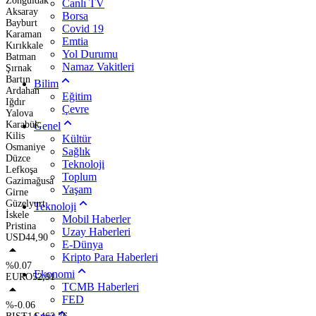
Zonguldak
Canlı TV
Aksaray
Borsa
Bayburt
Covid 19
Karaman
Emtia
Kırıkkale
Yol Durumu
Batman
Namaz Vakitleri
Şırnak
Bartın
Bilim
Ardahan
Eğitim
Iğdır
Çevre
Yalova
Karabük
Genel
Kilis
Kültür
Osmaniye
Sağlık
Düzce
Teknoloji
Lefkoşa
Toplum
Gazimağusa
Yaşam
Girne
Güzelyurt
Teknoloji
İskele
Mobil Haberler
Pristina
Uzay Haberleri
USD
44,90
E-Dünya
Kripto Para Haberleri
%0.07
Ekonomi
EURO
52,91
TCMB Haberleri
FED
%-0.06