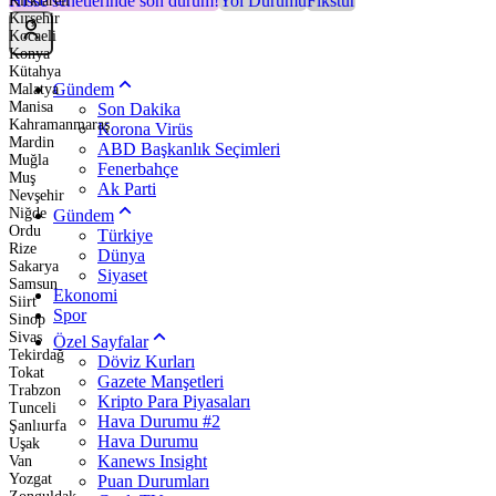
Hisse senetlerinde son durum!
Yol Durumu
Fikstür
Kırklareli
Kırşehir
Kocaeli
Konya
Kütahya
Gündem
Malatya
Manisa
Son Dakika
Kahramanmaraş
Korona Virüs
Mardin
ABD Başkanlık Seçimleri
Muğla
Fenerbahçe
Muş
Ak Parti
Nevşehir
Niğde
Gündem
Ordu
Türkiye
Rize
Dünya
Sakarya
Siyaset
Samsun
Ekonomi
Siirt
Spor
Sinop
Sivas
Özel Sayfalar
Tekirdağ
Döviz Kurları
Tokat
Gazete Manşetleri
Trabzon
Kripto Para Piyasaları
Tunceli
Hava Durumu #2
Şanlıurfa
Hava Durumu
Uşak
Kanews Insight
Van
Yozgat
Puan Durumları