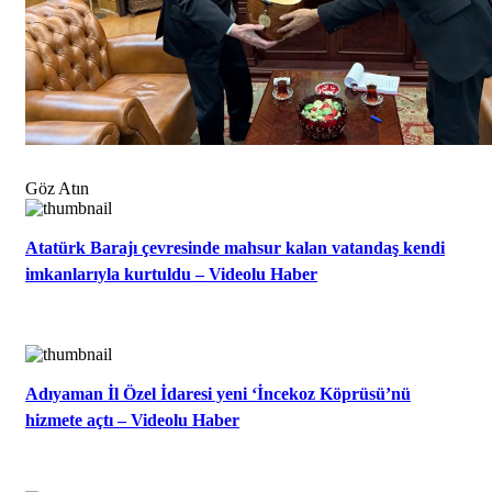
Göz Atın
Atatürk Barajı çevresinde mahsur kalan vatandaş kendi
imkanlarıyla kurtuldu – Videolu Haber
Adıyaman İl Özel İdaresi yeni ‘İncekoz Köprüsü’nü
hizmete açtı – Videolu Haber