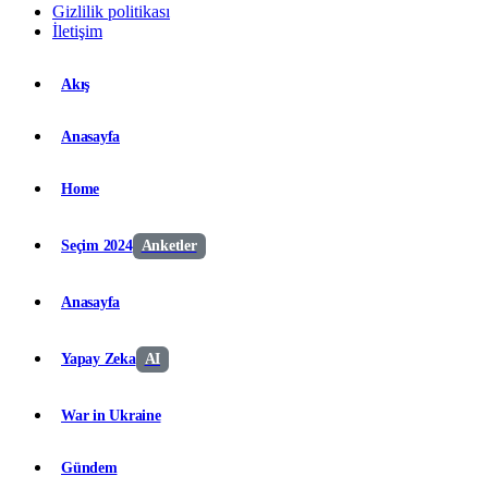
Gizlilik politikası
İletişim
Akış
Anasayfa
Home
Seçim 2024
Anketler
Anasayfa
Yapay Zeka
AI
War in Ukraine
Gündem