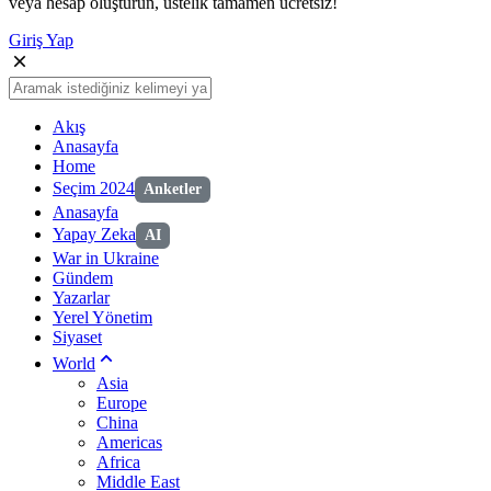
veya hesap oluşturun, üstelik tamamen ücretsiz!
Giriş Yap
Akış
Anasayfa
Home
Seçim 2024
Anketler
Anasayfa
Yapay Zeka
AI
War in Ukraine
Gündem
Yazarlar
Yerel Yönetim
Siyaset
World
Asia
Europe
China
Americas
Africa
Middle East