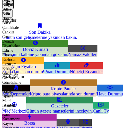
Bilecik
Bingöl
Bitlis
Bolu
Burdur
Popüler
Bursa
Çanakkale
Son Dakika
Çankırı
Çorum
Günün son gelişmelerine yakından bakın.
Denizli
Diyarbakır
Döviz Kurları
Edirne
Piyasanın kalbine yakından göz atın.
Namaz Vakitleri
Elazığ
Erzincan
Erzurum
Altın Fiyatları
Eskişehir
Emtia'larda son durum!
Puan Durumu
Nöbetçi Eczaneler
Gaziantep
Hızlı Erişim
Giresun
Gümüşhane
Hakkari
Kripto Paralar
Hatay
Son Depremler
Kripto para piyasalarında son durum!
Hava Durumu
Isparta
Mersin
İstanbul
Gazeteler
İzmir
Maç Merkezi
Günün gazete manşetlerini inceleyin.
Canlı Tv
Kars
Kastamonu
Borsa
Kayseri