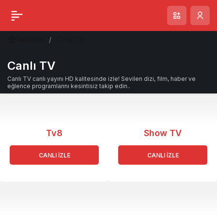
Haberler
Canlı TV
Canlı TV
Canlı TV canlı yayını HD kalitesinde izle! Sevilen dizi, film, haber ve
eğlence programlarını kesintisiz takip edin..
Tv8
Show TV
CANLI İZLE
CANLI İZLE