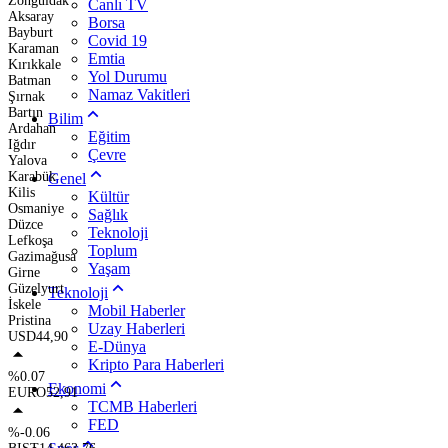
Zonguldak
Canlı TV
Aksaray
Borsa
Bayburt
Covid 19
Karaman
Emtia
Kırıkkale
Yol Durumu
Batman
Namaz Vakitleri
Şırnak
Bartın
Bilim
Ardahan
Eğitim
Iğdır
Çevre
Yalova
Karabük
Genel
Kilis
Kültür
Osmaniye
Sağlık
Düzce
Teknoloji
Lefkoşa
Toplum
Gazimağusa
Yaşam
Girne
Güzelyurt
Teknoloji
İskele
Mobil Haberler
Pristina
Uzay Haberleri
USD
44,90
E-Dünya
Kripto Para Haberleri
%0.07
Ekonomi
EURO
52,91
TCMB Haberleri
FED
%-0.06