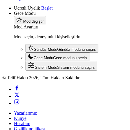
Ücretli Üyelik
Başlat
Gece Modu
Mod değiştir
Mod Ayarları
Mod seçin, deneyimini kişiselleştirin.
Gündüz Modu
Gündüz modunu seçin.
Gece Modu
Gece modunu seçin.
Sistem Modu
Sistem modunu seçin.
© Telif Hakkı 2026, Tüm Hakları Saklıdır
Yazarlarımız
Künye
Hesabım
Gizlilik politikası