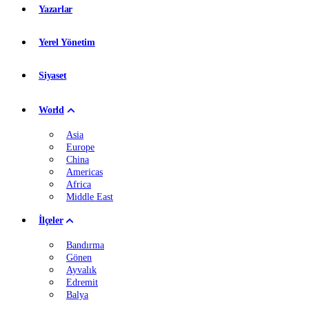
Yazarlar
Yerel Yönetim
Siyaset
World
Asia
Europe
China
Americas
Africa
Middle East
İlçeler
Bandırma
Gönen
Ayvalık
Edremit
Balya