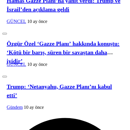
Hamas Gazze Planı’na yanıt verdi: Trump ve
İsrail’den açıklama geldi
GÜNCEL
10 ay önce
Özgür Özel ‘Gazze Planı’ hakkında konuştu:
‘Kötü bir barış, süren bir savaştan daha
iyidir’
GÜNCEL
10 ay önce
Trump: ‘Netanyahu, Gazze Planı’nı kabul
etti’
Gündem
10 ay önce