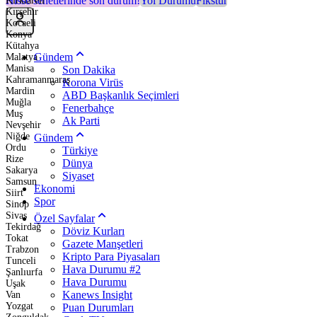
Hisse senetlerinde son durum!
Yol Durumu
Fikstür
Kırklareli
Kırşehir
Kocaeli
Konya
Kütahya
Gündem
Malatya
Manisa
Son Dakika
Kahramanmaraş
Korona Virüs
Mardin
ABD Başkanlık Seçimleri
Muğla
Fenerbahçe
Muş
Ak Parti
Nevşehir
Niğde
Gündem
Ordu
Türkiye
Rize
Dünya
Sakarya
Siyaset
Samsun
Ekonomi
Siirt
Spor
Sinop
Sivas
Özel Sayfalar
Tekirdağ
Döviz Kurları
Tokat
Gazete Manşetleri
Trabzon
Kripto Para Piyasaları
Tunceli
Hava Durumu #2
Şanlıurfa
Hava Durumu
Uşak
Kanews Insight
Van
Yozgat
Puan Durumları