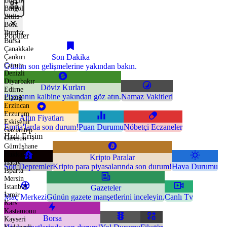
Bilecik
Bingöl
Bitlis
Bolu
Burdur
Popüler
Bursa
Çanakkale
Son Dakika
Çankırı
Çorum
Günün son gelişmelerine yakından bakın.
Denizli
Diyarbakır
Döviz Kurları
Edirne
Piyasanın kalbine yakından göz atın.
Namaz Vakitleri
Elazığ
Erzincan
Erzurum
Altın Fiyatları
Eskişehir
Emtia'larda son durum!
Puan Durumu
Nöbetçi Eczaneler
Gaziantep
Hızlı Erişim
Giresun
Gümüşhane
Hakkari
Kripto Paralar
Hatay
Son Depremler
Kripto para piyasalarında son durum!
Hava Durumu
Isparta
Mersin
İstanbul
Gazeteler
İzmir
Maç Merkezi
Günün gazete manşetlerini inceleyin.
Canlı Tv
Kars
Kastamonu
Borsa
Kayseri