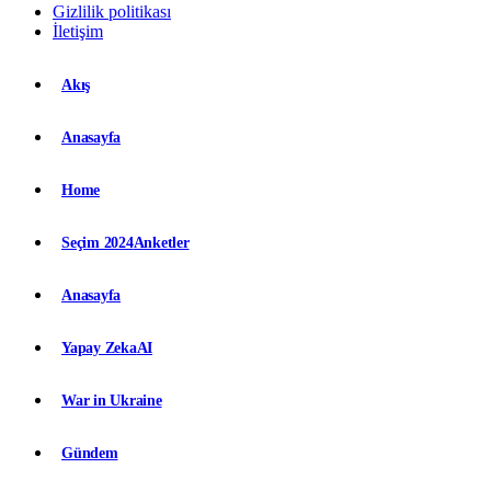
Gizlilik politikası
İletişim
Akış
Anasayfa
Home
Seçim 2024
Anketler
Anasayfa
Yapay Zeka
AI
War in Ukraine
Gündem