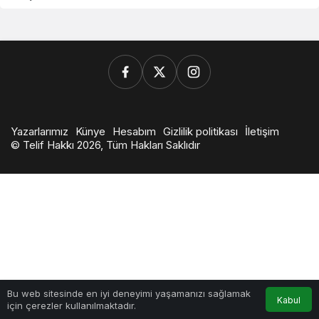
Yazarlarımız
Künye
Hesabım
Gizlilik politikası
İletişim
© Telif Hakkı 2026, Tüm Hakları Saklıdır
0
Bu web sitesinde en iyi deneyimi yaşamanızı sağlamak
Kabul
için çerezler kullanılmaktadır.
Anasayfa
Akış
Hesabım
Bildirimler