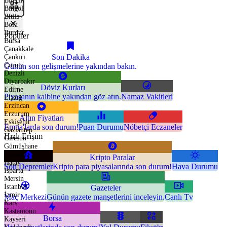
Bilecik
Bingöl
Bitlis
Bolu
Burdur
Popüler
Bursa
Çanakkale
Son Dakika
Çankırı
Çorum
Günün son gelişmelerine yakından bakın.
Denizli
Diyarbakır
Döviz Kurları
Edirne
Piyasanın kalbine yakından göz atın.
Namaz Vakitleri
Elazığ
Erzincan
Erzurum
Altın Fiyatları
Eskişehir
Emtia'larda son durum!
Puan Durumu
Nöbetçi Eczaneler
Gaziantep
Hızlı Erişim
Giresun
Gümüşhane
Hakkari
Kripto Paralar
Hatay
Son Depremler
Kripto para piyasalarında son durum!
Hava Durumu
Isparta
Mersin
İstanbul
Gazeteler
İzmir
Maç Merkezi
Günün gazete manşetlerini inceleyin.
Canlı Tv
Kars
Kastamonu
Borsa
Kayseri