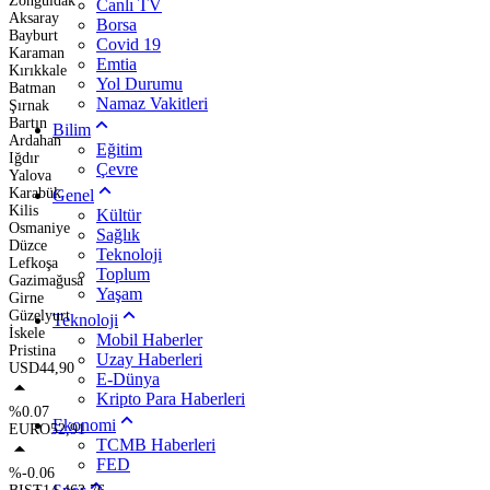
Zonguldak
Canlı TV
Aksaray
Borsa
Bayburt
Covid 19
Karaman
Emtia
Kırıkkale
Yol Durumu
Batman
Namaz Vakitleri
Şırnak
Bartın
Bilim
Ardahan
Eğitim
Iğdır
Çevre
Yalova
Karabük
Genel
Kilis
Kültür
Osmaniye
Sağlık
Düzce
Teknoloji
Lefkoşa
Toplum
Gazimağusa
Yaşam
Girne
Güzelyurt
Teknoloji
İskele
Mobil Haberler
Pristina
Uzay Haberleri
USD
44,90
E-Dünya
Kripto Para Haberleri
%0.07
Ekonomi
EURO
52,91
TCMB Haberleri
FED
%-0.06