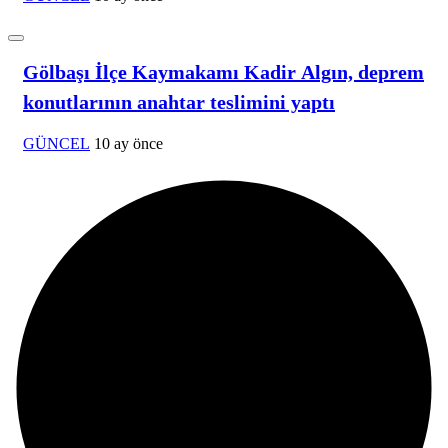
Gölbaşı İlçe Kaymakamı Kadir Algın, deprem
konutlarının anahtar teslimini yaptı
GÜNCEL
10 ay önce