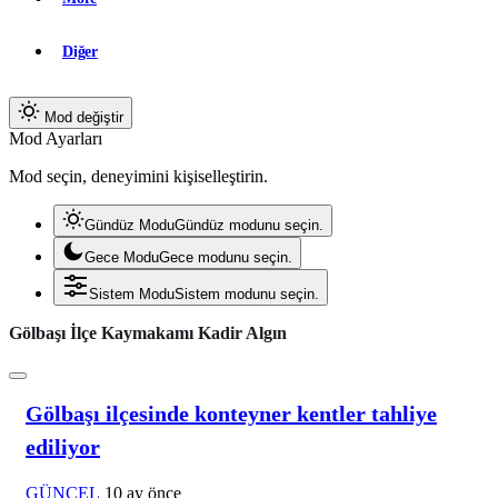
Diğer
Mod değiştir
Mod Ayarları
Mod seçin, deneyimini kişiselleştirin.
Gündüz Modu
Gündüz modunu seçin.
Gece Modu
Gece modunu seçin.
Sistem Modu
Sistem modunu seçin.
Gölbaşı İlçe Kaymakamı Kadir Algın
Gölbaşı ilçesinde konteyner kentler tahliye
ediliyor
GÜNCEL
10 ay önce