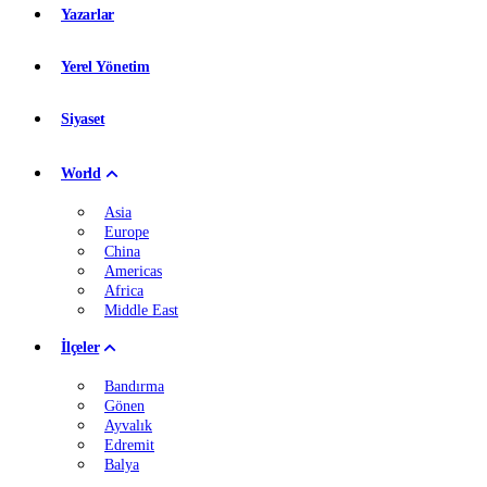
Yazarlar
Yerel Yönetim
Siyaset
World
Asia
Europe
China
Americas
Africa
Middle East
İlçeler
Bandırma
Gönen
Ayvalık
Edremit
Balya