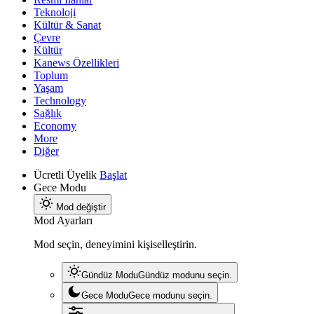
Teknoloji
Kültür & Sanat
Çevre
Kültür
Kanews Özellikleri
Toplum
Yaşam
Technology
Sağlık
Economy
More
Diğer
Ücretli Üyelik
Başlat
Gece Modu
Mod değiştir
Mod Ayarları
Mod seçin, deneyimini kişiselleştirin.
Gündüz Modu
Gündüz modunu seçin.
Gece Modu
Gece modunu seçin.