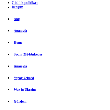
Gizlilik politikası
İletişim
Akış
Anasayfa
Home
Seçim 2024
Anketler
Anasayfa
Yapay Zeka
AI
War in Ukraine
Gündem