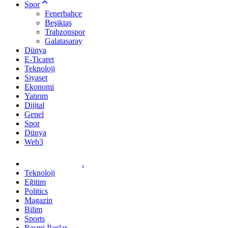
Spor
Fenerbahçe
Beşiktaş
Trabzonspor
Galatasaray
Dünya
E-Ticaret
Teknoloji
Siyaset
Ekonomi
Yatırım
Dijital
Genel
Spor
Dünya
Web3
.
Teknoloji
Eğitim
Politics
Magazin
Bilim
Sports
Resmi İlanlar