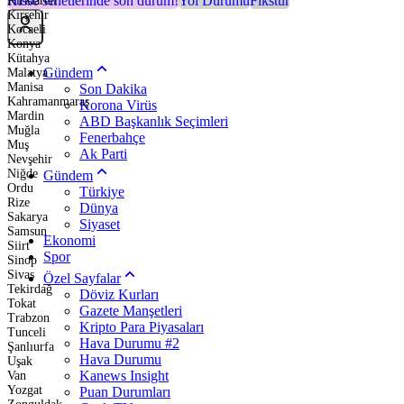
Hisse senetlerinde son durum!
Yol Durumu
Fikstür
Kırklareli
Kırşehir
Kocaeli
Konya
Kütahya
Gündem
Malatya
Manisa
Son Dakika
Kahramanmaraş
Korona Virüs
Mardin
ABD Başkanlık Seçimleri
Muğla
Fenerbahçe
Muş
Ak Parti
Nevşehir
Niğde
Gündem
Ordu
Türkiye
Rize
Dünya
Sakarya
Siyaset
Samsun
Ekonomi
Siirt
Spor
Sinop
Sivas
Özel Sayfalar
Tekirdağ
Döviz Kurları
Tokat
Gazete Manşetleri
Trabzon
Kripto Para Piyasaları
Tunceli
Hava Durumu #2
Şanlıurfa
Hava Durumu
Uşak
Kanews Insight
Van
Yozgat
Puan Durumları