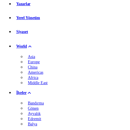
Yazarlar
Yerel Yönetim
Siyaset
World
Asia
Europe
China
Americas
Africa
Middle East
İlçeler
Bandırma
Gönen
Ayvalık
Edremit
Balya