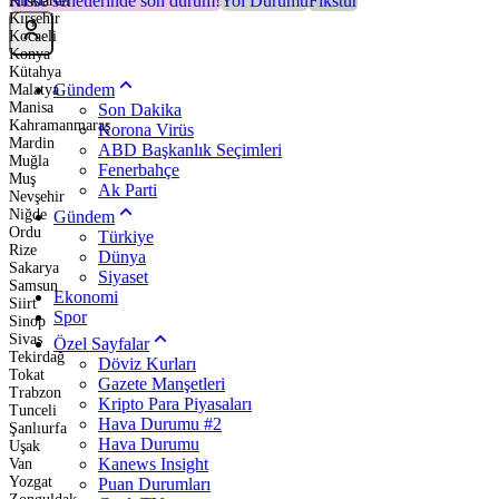
Hisse senetlerinde son durum!
Yol Durumu
Fikstür
Kırklareli
Kırşehir
Kocaeli
Konya
Kütahya
Gündem
Malatya
Manisa
Son Dakika
Kahramanmaraş
Korona Virüs
Mardin
ABD Başkanlık Seçimleri
Muğla
Fenerbahçe
Muş
Ak Parti
Nevşehir
Niğde
Gündem
Ordu
Türkiye
Rize
Dünya
Sakarya
Siyaset
Samsun
Ekonomi
Siirt
Spor
Sinop
Sivas
Özel Sayfalar
Tekirdağ
Döviz Kurları
Tokat
Gazete Manşetleri
Trabzon
Kripto Para Piyasaları
Tunceli
Hava Durumu #2
Şanlıurfa
Hava Durumu
Uşak
Kanews Insight
Van
Yozgat
Puan Durumları