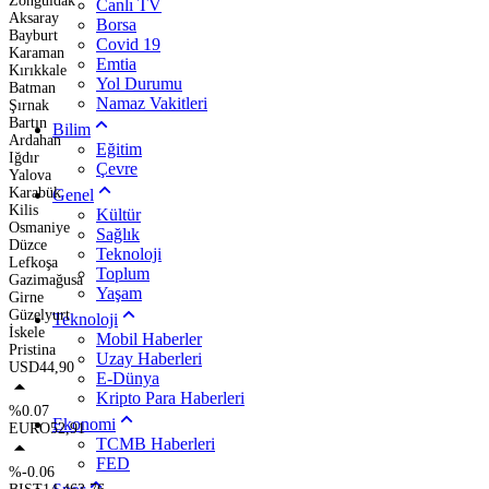
Zonguldak
Canlı TV
Aksaray
Borsa
Bayburt
Covid 19
Karaman
Emtia
Kırıkkale
Yol Durumu
Batman
Namaz Vakitleri
Şırnak
Bartın
Bilim
Ardahan
Eğitim
Iğdır
Çevre
Yalova
Karabük
Genel
Kilis
Kültür
Osmaniye
Sağlık
Düzce
Teknoloji
Lefkoşa
Toplum
Gazimağusa
Yaşam
Girne
Güzelyurt
Teknoloji
İskele
Mobil Haberler
Pristina
Uzay Haberleri
USD
44,90
E-Dünya
Kripto Para Haberleri
%0.07
Ekonomi
EURO
52,91
TCMB Haberleri
FED
%-0.06