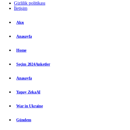
Gizlilik politikası
İletişim
Akış
Anasayfa
Home
Seçim 2024
Anketler
Anasayfa
Yapay Zeka
AI
War in Ukraine
Gündem