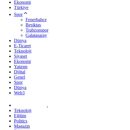
Ekonomi
Türkiye
Spor
Fenerbahçe
Beşiktaş
Trabzonspor
Galatasaray
Dünya
E-Ticaret
Teknoloji
Siyaset
Ekonomi
Yatırım
Dijital
Genel
Spor
Dünya
Web3
.
Teknoloji
Eğitim
Politics
Magazin