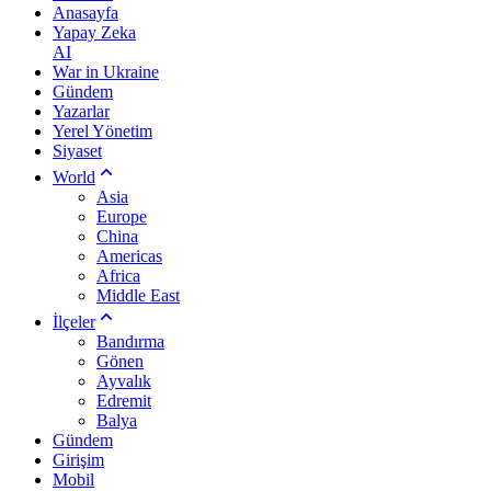
Anasayfa
Yapay Zeka
AI
War in Ukraine
Gündem
Yazarlar
Yerel Yönetim
Siyaset
World
Asia
Europe
China
Americas
Africa
Middle East
İlçeler
Bandırma
Gönen
Ayvalık
Edremit
Balya
Gündem
Girişim
Mobil