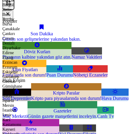
Bilecik
Bingöl
Bitlis
Bolu
Burdur
Popüler
Bursa
Çanakkale
Son Dakika
Çankırı
Çorum
Günün son gelişmelerine yakından bakın.
Denizli
Diyarbakır
Döviz Kurları
Edirne
Piyasanın kalbine yakından göz atın.
Namaz Vakitleri
Elazığ
Erzincan
Erzurum
Altın Fiyatları
Eskişehir
Emtia'larda son durum!
Puan Durumu
Nöbetçi Eczaneler
Gaziantep
Hızlı Erişim
Giresun
Gümüşhane
Hakkari
Kripto Paralar
Hatay
Son Depremler
Kripto para piyasalarında son durum!
Hava Durumu
Isparta
Mersin
İstanbul
Gazeteler
İzmir
Maç Merkezi
Günün gazete manşetlerini inceleyin.
Canlı Tv
Kars
Kastamonu
Borsa
Kayseri