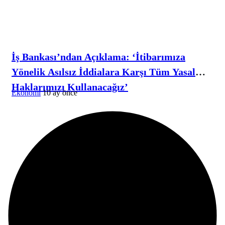
İş Bankası’ndan Açıklama: ‘İtibarımıza
Yönelik Asılsız İddialara Karşı Tüm Yasal
Haklarımızı Kullanacağız’
Ekonomi
10 ay önce