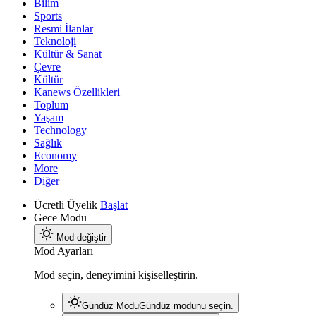
Bilim
Sports
Resmi İlanlar
Teknoloji
Kültür & Sanat
Çevre
Kültür
Kanews Özellikleri
Toplum
Yaşam
Technology
Sağlık
Economy
More
Diğer
Ücretli Üyelik
Başlat
Gece Modu
Mod değiştir
Mod Ayarları
Mod seçin, deneyimini kişiselleştirin.
Gündüz Modu
Gündüz modunu seçin.