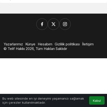
Yazarlarımız
Künye
Hesabım
Gizlilik politikası
İletişim
© Telif Hakkı 2026, Tüm Hakları Saklıdır
0
Bu web sitesinde en iyi deneyimi yaşamanızı sağlamak
Kabul
için çerezler kullanılmaktadır.
Anasayfa
Akış
Hesabım
Bildirimler