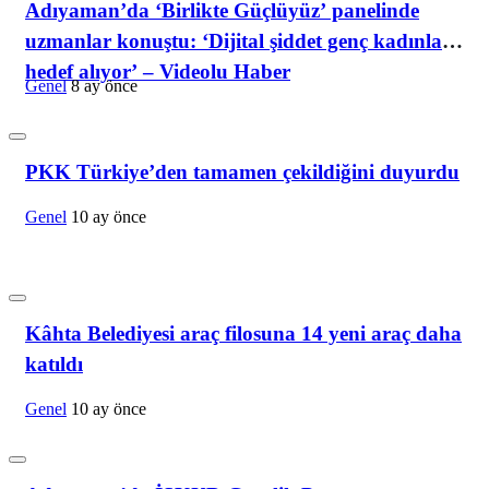
Adıyaman’da ‘Birlikte Güçlüyüz’ panelinde
uzmanlar konuştu: ‘Dijital şiddet genç kadınları
hedef alıyor’ – Videolu Haber
Genel
8 ay önce
PKK Türkiye’den tamamen çekildiğini duyurdu
Genel
10 ay önce
Kâhta Belediyesi araç filosuna 14 yeni araç daha
katıldı
Genel
10 ay önce