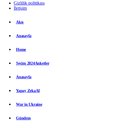
Gizlilik politikası
İletişim
Akış
Anasayfa
Home
Seçim 2024
Anketler
Anasayfa
Yapay Zeka
AI
War in Ukraine
Gündem