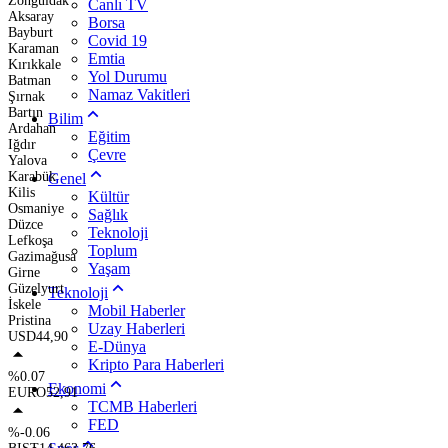
Zonguldak
Canlı TV
Aksaray
Borsa
Bayburt
Covid 19
Karaman
Emtia
Kırıkkale
Yol Durumu
Batman
Namaz Vakitleri
Şırnak
Bartın
Bilim
Ardahan
Eğitim
Iğdır
Çevre
Yalova
Karabük
Genel
Kilis
Kültür
Osmaniye
Sağlık
Düzce
Teknoloji
Lefkoşa
Toplum
Gazimağusa
Yaşam
Girne
Güzelyurt
Teknoloji
İskele
Mobil Haberler
Pristina
Uzay Haberleri
USD
44,90
E-Dünya
Kripto Para Haberleri
%0.07
Ekonomi
EURO
52,91
TCMB Haberleri
FED
%-0.06