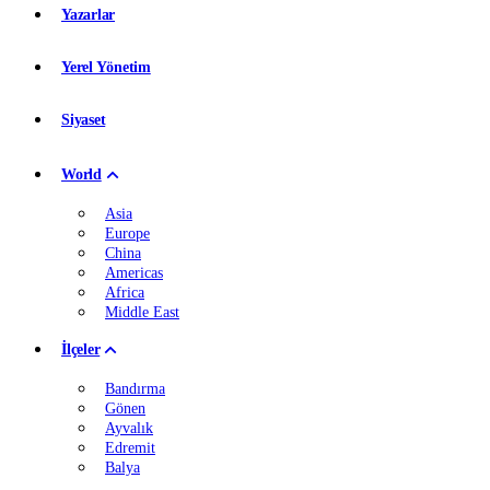
Yazarlar
Yerel Yönetim
Siyaset
World
Asia
Europe
China
Americas
Africa
Middle East
İlçeler
Bandırma
Gönen
Ayvalık
Edremit
Balya