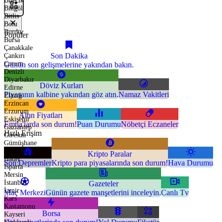
Bilecik
Bingöl
Bitlis
Bolu
Burdur
Popüler
Bursa
Çanakkale
Son Dakika
Çankırı
Çorum
Günün son gelişmelerine yakından bakın.
Denizli
Diyarbakır
Döviz Kurları
Edirne
Piyasanın kalbine yakından göz atın.
Namaz Vakitleri
Elazığ
Erzincan
Erzurum
Altın Fiyatları
Eskişehir
Emtia'larda son durum!
Puan Durumu
Nöbetçi Eczaneler
Gaziantep
Hızlı Erişim
Giresun
Gümüşhane
Hakkari
Kripto Paralar
Hatay
Son Depremler
Kripto para piyasalarında son durum!
Hava Durumu
Isparta
Mersin
İstanbul
Gazeteler
İzmir
Maç Merkezi
Günün gazete manşetlerini inceleyin.
Canlı Tv
Kars
Kastamonu
Borsa
Kayseri