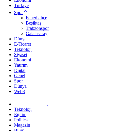
Ekonomi
Türkiye
Spor
Fenerbahçe
Beşiktaş
Trabzonspor
Galatasaray
Dünya
E-Ticaret
Teknoloji
Siyaset
Ekonomi
Yatırım
Dijital
Genel
Spor
Dünya
Web3
.
Teknoloji
Eğitim
Politics
Magazin
Bilim