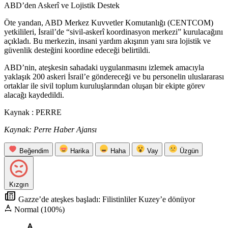
ABD’den Askerî ve Lojistik Destek
Öte yandan, ABD Merkez Kuvvetler Komutanlığı (CENTCOM)
yetkilileri, İsrail’de “sivil-askerî koordinasyon merkezi” kurulacağını
açıkladı
. Bu merkezin, insani yardım akışının yanı sıra lojistik ve
güvenlik desteğini koordine edeceği belirtildi.
ABD’nin, ateşkesin sahadaki uygulanmasını izlemek amacıyla
yaklaşık 200 askeri İsrail’e göndereceği ve bu personelin uluslararası
ortaklar ile sivil toplum kuruluşlarından oluşan bir ekipte görev
alacağı kaydedildi.
Kaynak : PERRE
Kaynak: Perre Haber Ajansı
Beğendim
Harika
Haha
Vay
Üzgün
Kızgın
Gazze’de ateşkes başladı: Filistinliler Kuzey’e dönüyor
Normal (100%)