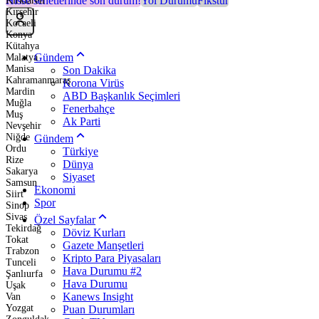
Hisse senetlerinde son durum!
Yol Durumu
Fikstür
Kırklareli
Kırşehir
Kocaeli
Konya
Kütahya
Gündem
Malatya
Manisa
Son Dakika
Kahramanmaraş
Korona Virüs
Mardin
ABD Başkanlık Seçimleri
Muğla
Fenerbahçe
Muş
Ak Parti
Nevşehir
Niğde
Gündem
Ordu
Türkiye
Rize
Dünya
Sakarya
Siyaset
Samsun
Ekonomi
Siirt
Spor
Sinop
Sivas
Özel Sayfalar
Tekirdağ
Döviz Kurları
Tokat
Gazete Manşetleri
Trabzon
Kripto Para Piyasaları
Tunceli
Hava Durumu #2
Şanlıurfa
Hava Durumu
Uşak
Kanews Insight
Van
Yozgat
Puan Durumları