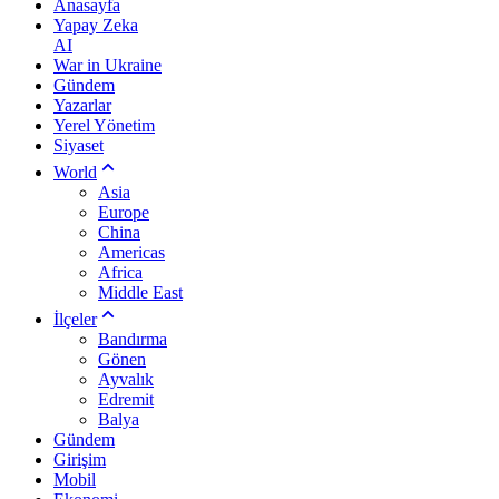
Anasayfa
Yapay Zeka
AI
War in Ukraine
Gündem
Yazarlar
Yerel Yönetim
Siyaset
World
Asia
Europe
China
Americas
Africa
Middle East
İlçeler
Bandırma
Gönen
Ayvalık
Edremit
Balya
Gündem
Girişim
Mobil