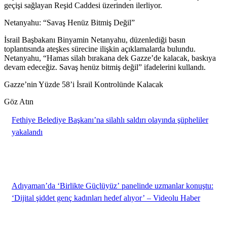
geçişi sağlayan Reşid Caddesi üzerinden ilerliyor.
Netanyahu: “Savaş Henüz Bitmiş Değil”
İsrail Başbakanı Binyamin Netanyahu, düzenlediği basın
toplantısında ateşkes sürecine ilişkin açıklamalarda bulundu.
Netanyahu, “Hamas silah bırakana dek Gazze’de kalacak, baskıya
devam edeceğiz. Savaş henüz bitmiş değil” ifadelerini kullandı.
Gazze’nin Yüzde 58’i İsrail Kontrolünde Kalacak
Göz Atın
Fethiye Belediye Başkanı’na silahlı saldırı olayında şüpheliler
yakalandı
Adıyaman’da ‘Birlikte Güçlüyüz’ panelinde uzmanlar konuştu:
‘Dijital şiddet genç kadınları hedef alıyor’ – Videolu Haber