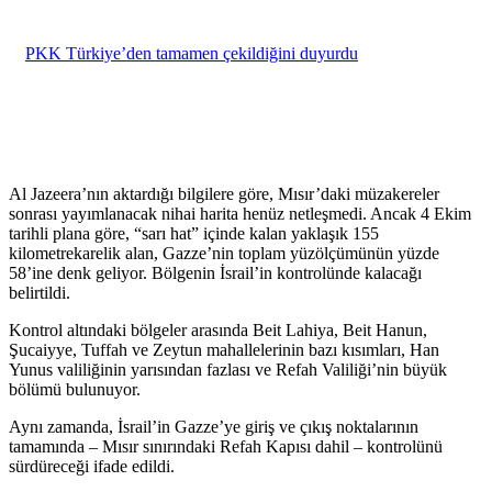
PKK Türkiye’den tamamen çekildiğini duyurdu
Al Jazeera’nın aktardığı bilgilere göre, Mısır’daki müzakereler
sonrası yayımlanacak nihai harita henüz netleşmedi. Ancak 4 Ekim
tarihli plana göre, “sarı hat” içinde kalan yaklaşık 155
kilometrekarelik alan, Gazze’nin toplam yüzölçümünün yüzde
58’ine denk geliyor. Bölgenin İsrail’in kontrolünde kalacağı
belirtildi.
Kontrol altındaki bölgeler arasında Beit Lahiya, Beit Hanun,
Şucaiyye, Tuffah ve Zeytun mahallelerinin bazı kısımları, Han
Yunus valiliğinin yarısından fazlası ve Refah Valiliği’nin büyük
bölümü bulunuyor.
Aynı zamanda, İsrail’in Gazze’ye giriş ve çıkış noktalarının
tamamında – Mısır sınırındaki Refah Kapısı dahil – kontrolünü
sürdüreceği ifade edildi.