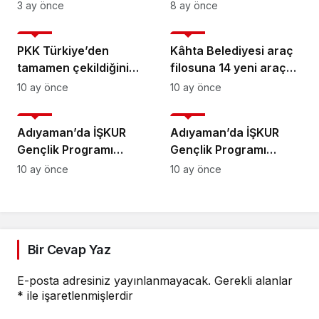
saldırı olayında
uzmanlar konuştu:
3 ay önce
8 ay önce
şüpheliler yakalandı
‘Dijital şiddet genç
Genel
Genel
kadınları hedef alıyor’ –
PKK Türkiye’den
Kâhta Belediyesi araç
Videolu Haber
tamamen çekildiğini
filosuna 14 yeni araç
duyurdu
daha katıldı
10 ay önce
10 ay önce
Genel
Genel
Adıyaman’da İŞKUR
Adıyaman’da İŞKUR
Gençlik Programı
Gençlik Programı
başlıyor: 819 öğrenci
başlıyor: 819 öğrenci
10 ay önce
10 ay önce
yararlanacak
yararlanacak
Bir Cevap Yaz
E-posta adresiniz yayınlanmayacak.
Gerekli alanlar
*
ile işaretlenmişlerdir