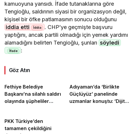
kamuoyuna yansıdı. İfade tutanaklarına göre
Tengioğlu, saldırının siyasi bir organizasyon değil,
kişisel bir öfke patlamasının sonucu olduğunu
iddia etti
. CHP’ye geçmişte başvuru
yaptığını, ancak partili olmadığı için yemek yardımı
alamadığını belirten Tengioğlu, şunları
söyledi
:
Göz Atın
Fethiye Belediye
Adıyaman’da ‘Birlikte
Başkanı’na silahlı saldırı
Güçlüyüz’ panelinde
olayında şüpheliler
uzmanlar konuştu: ‘Dijital
yakalandı
şiddet genç kadınları
hedef alıyor’ – Videolu
PKK Türkiye’den
Haber
tamamen çekildiğini