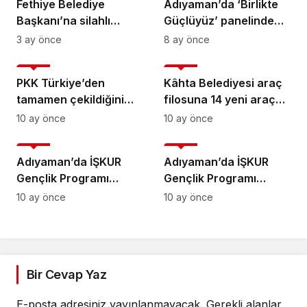
Fethiye Belediye
Adıyaman’da ‘Birlikte
Başkanı’na silahlı
Güçlüyüz’ panelinde
saldırı olayında
uzmanlar konuştu:
3 ay önce
8 ay önce
şüpheliler yakalandı
‘Dijital şiddet genç
Genel
Genel
kadınları hedef alıyor’ –
PKK Türkiye’den
Kâhta Belediyesi araç
Videolu Haber
tamamen çekildiğini
filosuna 14 yeni araç
duyurdu
daha katıldı
10 ay önce
10 ay önce
Genel
Genel
Adıyaman’da İŞKUR
Adıyaman’da İŞKUR
Gençlik Programı
Gençlik Programı
başlıyor: 819 öğrenci
başlıyor: 819 öğrenci
10 ay önce
10 ay önce
yararlanacak
yararlanacak
Bir Cevap Yaz
E-posta adresiniz yayınlanmayacak.
Gerekli alanlar