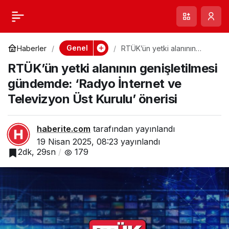
CHP Lideri Özgür
0
Paylaş
Özel’e yumruklu
Genel
Haberler
RTÜK’ün yetki alanının
genişletilmesi gündemde:
RTÜK’ün yetki alanının genişletilmesi
‘Radyo İnternet ve
saldırı: Zanlının şok
Televizyon Üst Kurulu’
gündemde: ‘Radyo İnternet ve
önerisi
Televizyon Üst Kurulu’ önerisi
geçmişi ve ilk ifadesi
ortaya çıktı
haberite.com
tarafından yayınlandı
19 Nisan 2025, 08:23
yayınlandı
2dk, 29sn
179