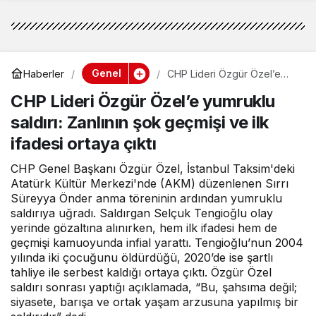
Genel
Haberler
CHP Lideri Özgür Özel’e
yumruklu saldırı: Zanlının şok
CHP Lideri Özgür Özel’e yumruklu
geçmişi ve ilk ifadesi ortaya
çıktı
saldırı: Zanlının şok geçmişi ve ilk
ifadesi ortaya çıktı
CHP Genel Başkanı Özgür Özel, İstanbul Taksim'deki
Atatürk Kültür Merkezi'nde (AKM) düzenlenen Sırrı
Süreyya Önder anma töreninin ardından yumruklu
saldırıya uğradı. Saldırgan Selçuk Tengioğlu olay
yerinde gözaltına alınırken, hem ilk ifadesi hem de
geçmişi kamuoyunda infial yarattı. Tengioğlu’nun 2004
yılında iki çocuğunu öldürdüğü, 2020’de ise şartlı
tahliye ile serbest kaldığı ortaya çıktı. Özgür Özel
saldırı sonrası yaptığı açıklamada, “Bu, şahsıma değil;
siyasete, barışa ve ortak yaşam arzusuna yapılmış bir