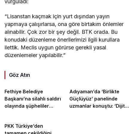
vurguladı:
“Lisanstan kaçmak için yurt dışından yayın
yapmaya çalışırlarsa, ona göre birtakım önlemler
alınabilir. Çok zor bir şey değil. BTK orada. Bu
konudaki düzenleme önerilerimizi ilgili kurullara
ilettik. Meclis uygun görürse gerekli yasal
düzenlemeler yapılabilir.”
Göz Atın
Fethiye Belediye
Adıyaman’da ‘Birlikte
Başkanı’na silahlı saldırı
Güçlüyüz’ panelinde
olayında şüpheliler
uzmanlar konuştu: ‘Dijital
yakalandı
şiddet genç kadınları
hedef alıyor’ – Videolu
PKK Türkiye’den
Haber
tamamen çekildiğini