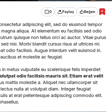
0
Paylaş
Beğen
onsectetur adipiscing elit, sed do eiusmod tempor
e magna aliqua. At elementum eu facilisis sed odio
trum quisque non tellus orci ac auctor. Vitae purus
ed nisi. Morbi blandit cursus risus at ultrices mi.
pat odio facilisis. Augue interdum velit euismod in.
ucibus et molestie ac feugiat.
s in metus vulputate eu scelerisque felis imperdiet
lutpat odio facilisis mauris sit. Etiam erat velit
s mattis molestie a. Aliquet nec ullamcorper sit
lectus nulla at volutpat diam. Integer feugiat
ulis at erat pellentesque adipiscing commodo elit.
hasellus.