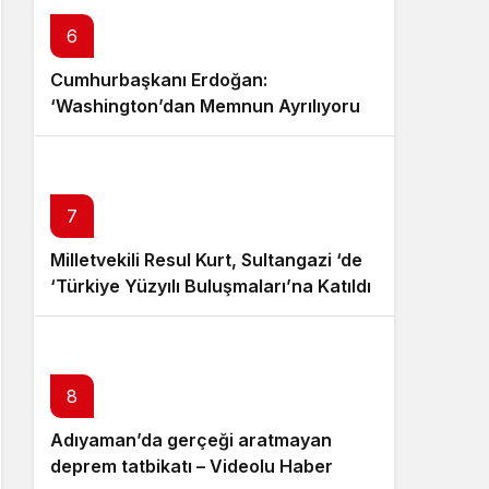
6
Cumhurbaşkanı Erdoğan:
‘Washington’dan Memnun Ayrılıyoruz,
Atılan Çamurlarla Kirletilemeyecek
Kadar Güzel Bir Ziyaretti’
7
Milletvekili Resul Kurt, Sultangazi ‘de
‘Türkiye Yüzyılı Buluşmaları’na Katıldı
8
Adıyaman’da gerçeği aratmayan
deprem tatbikatı – Videolu Haber