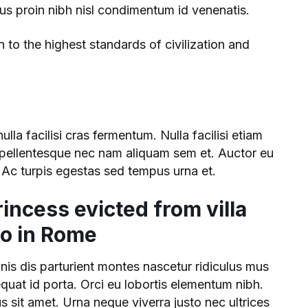
ctus proin nibh nisl condimentum id venenatis.
on to the highest standards of civilization and
lla facilisi cras fermentum. Nulla facilisi etiam
 pellentesque nec nam aliquam sem et. Auctor eu
 Ac turpis egestas sed tempus urna et.
incess evicted from villa
io in Rome
is dis parturient montes nascetur ridiculus mus
uat id porta. Orci eu lobortis elementum nibh.
s sit amet. Urna neque viverra justo nec ultrices