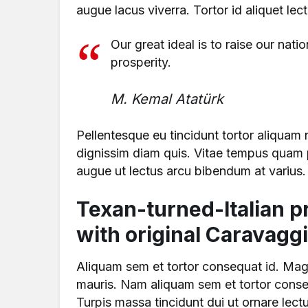
augue lacus viverra. Tortor id aliquet le
Our great ideal is to raise our nati
prosperity.
M. Kemal Atatürk
Pellentesque eu tincidunt tortor aliquam nu
dignissim diam quis. Vitae tempus quam
augue ut lectus arcu bibendum at varius.
Texan-turned-Italian pr
with original Caravagg
Aliquam sem et tortor consequat id. Magn
mauris. Nam aliquam sem et tortor conseq
Turpis massa tincidunt dui ut ornare lectu