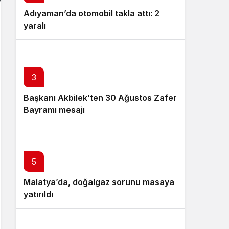
Adıyaman’da otomobil takla attı: 2
yaralı
4
3
Başkanı Akbilek’ten 30 Ağustos Zafer
Fethiye Belediye Başkanı’na silahlı
Bayramı mesajı
saldırı olayında şüpheliler yakalandı
5
Malatya’da, doğalgaz sorunu masaya
yatırıldı