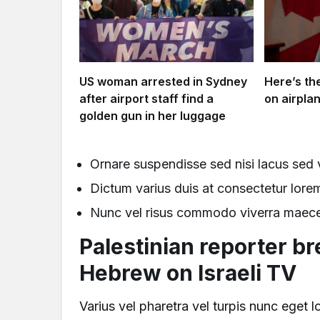
US woman arrested in Sydney
Here’s the
after airport staff find a
on airpla
golden gun in her luggage
Ornare suspendisse sed nisi lacus sed v
Dictum varius duis at consectetur lor
Nunc vel risus commodo viverra maec
Palestinian reporter br
Hebrew on Israeli TV
Varius vel pharetra vel turpis nunc eget 