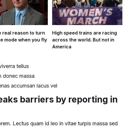
 real reason to turn
High speed trains are racing
ne mode when you fly
across the world. But not in
America
iverra tellus
em donec massa
enas accumsan lacus vel
eaks barriers by reporting in
lorem. Lectus quam id leo in vitae turpis massa sed