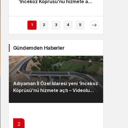
‘İncekoz Köprüsü’nü hizmete açtı
Sistem Modu
– Videolu Haber
Sistem modunu seçin.
1
2
3
4
5
Gündemden Haberler
Adıyaman İl Özel İdaresi yeni ‘İncekoz
Köprüsü’nü hizmete açtı – Videolu
Haber
2