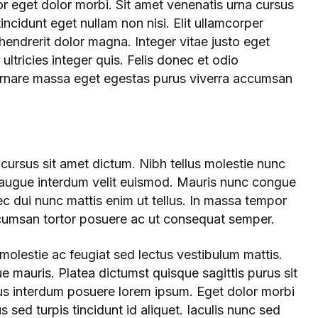
or eget dolor morbi. Sit amet venenatis urna cursus
tincidunt eget nullam non nisi. Elit ullamcorper
 hendrerit dolor magna. Integer vitae justo eget
ltricies integer quis. Felis donec et odio
rnare massa eget egestas purus viverra accumsan
t cursus sit amet dictum. Nibh tellus molestie nunc
 augue interdum velit euismod. Mauris nunc congue
Nec dui nunc mattis enim ut tellus. In massa tempor
 accumsan tortor posuere ac ut consequat semper.
olestie ac feugiat sed lectus vestibulum mattis.
e mauris. Platea dictumst quisque sagittis purus sit
us interdum posuere lorem ipsum. Eget dolor morbi
us sed turpis tincidunt id aliquet. Iaculis nunc sed