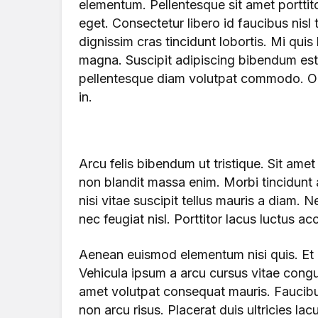
elementum. Pellentesque sit amet porttit
eget. Consectetur libero id faucibus nisl 
dignissim cras tincidunt lobortis. Mi quis
magna. Suscipit adipiscing bibendum est u
pellentesque diam volutpat commodo. O
in.
Arcu felis bibendum ut tristique. Sit ame
non blandit massa enim. Morbi tincidunt
nisi vitae suscipit tellus mauris a diam. 
nec feugiat nisl. Porttitor lacus luctus
Aenean euismod elementum nisi quis. Et m
Vehicula ipsum a arcu cursus vitae congu
amet volutpat consequat mauris. Faucib
non arcu risus. Placerat duis ultricies lac