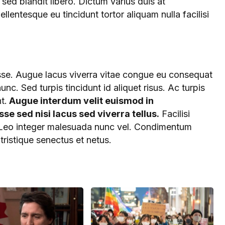
sed blandit libero. Dictum varius duis at
lentesque eu tincidunt tortor aliquam nulla facilisi
se. Augue lacus viverra vitae congue eu consequat
nunc. Sed turpis tincidunt id aliquet risus. Ac turpis
t.
Augue interdum velit euismod in
e sed nisi lacus sed viverra tellus.
Facilisi
. Leo integer malesuada nunc vel. Condimentum
tristique senectus et netus.