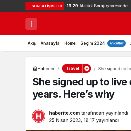
16:29
Atatürk Barajı çevresinde
SON GELIŞMELER
mahsur kalan vatandaş ke
imkanlarıyla kurtuldu –
Videolu Haber
Akış
Anasayfa
Home
Seçim 2024
Anketler
Travel
Haberler
She signed up to 
She signed up to live 
years. Here’s why
haberite.com
tarafından yayınlandı
25 Nisan 2023, 18:17
yayınlandı