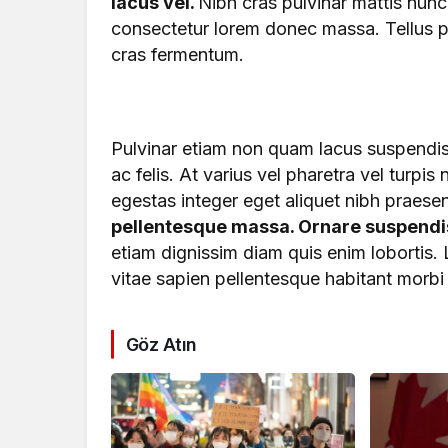
lacus vel.
Nibh cras pulvinar mattis nunc 
consectetur lorem donec massa. Tellus pel
cras fermentum.
Pulvinar etiam non quam lacus suspendis
ac felis. At varius vel pharetra vel turpis 
egestas integer eget aliquet nibh praesen
pellentesque massa. Ornare suspendiss
etiam dignissim diam quis enim lobortis
vitae sapien pellentesque habitant morbi 
Göz Atın