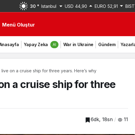
30 °
Istanbul
USD
44,90
EURO
52,91
BIST
ndi
Menü Oluştur
Anasayfa
Yapay Zeka
War in Ukraine
Gündem
Yazarl
AI
live on a cruise ship for three years. Here’s why
on a cruise ship for three
6dk, 18sn
11