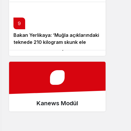
9
10
Bakan Yerlikaya: ‘Muğla açıklarındaki
Adıyaman Belediyesi, Dijital Gençlik
teknede 210 kilogram skunk ele
Merkezi’ni hizmete açtı – Videolu
geçirildi’ – Videolu Haber
Haber
Kanews Modül