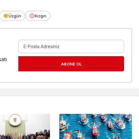
Üzgün
Kızgın
atı
ABONE OL