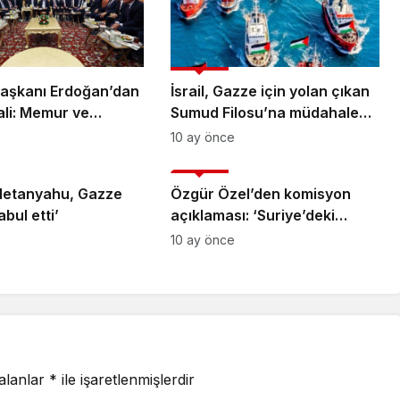
Gündem
aşkanı Erdoğan’dan
İsrail, Gazze için yolan çıkan
ali: Memur ve
Sumud Filosu’na müdahale
n Ocak zammı belli
etti: Yüzlerce aktivist
10 ay önce
aşladı
gözaltında
Gündem
Netanyahu, Gazze
Özgür Özel’den komisyon
abul etti’
açıklaması: ‘Suriye’deki
gelişmelerin ardından
10 ay önce
zamana yayan, harekete
geçmeyen bir pozisyon var’
 alanlar
*
ile işaretlenmişlerdir