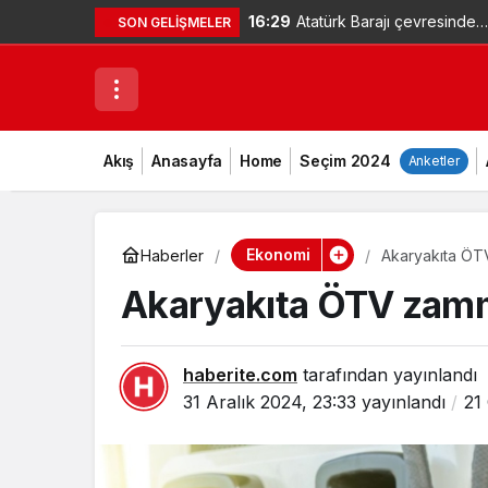
16:29
Atatürk Barajı çevresinde
SON GELIŞMELER
mahsur kalan vatandaş
kendi imkanlarıyla kurtuldu
– Videolu Haber
Akış
Anasayfa
Home
Seçim 2024
Anketler
Ekonomi
Haberler
Akaryakıta ÖT
Akaryakıta ÖTV zamm
haberite.com
tarafından yayınlandı
31 Aralık 2024, 23:33
yayınlandı
21