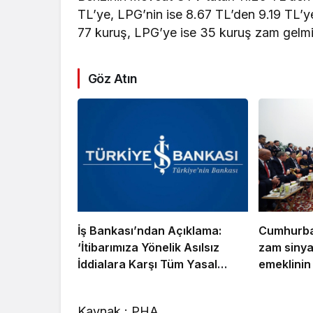
TL’ye, LPG’nin ise 8.67 TL’den 9.19 TL’y
77 kuruş, LPG’ye ise 35 kuruş zam gelmi
Göz Atın
İş Bankası’ndan Açıklama:
Cumhurba
‘İtibarımıza Yönelik Asılsız
zam sinya
İddialara Karşı Tüm Yasal
emeklinin
Haklarımızı Kullanacağız’
olmaya ba
Kaynak : PHA