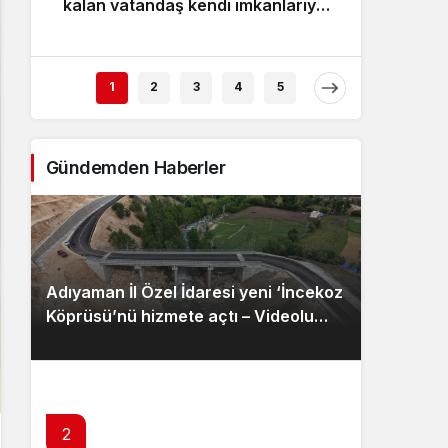
kalan vatandaş kendi imkanlarıyla
‘İncek
Sistem Modu
kurtuldu – Videolu Haber
Sistem modunu seçin.
1
2
3
4
5
Gündemden Haberler
Adıyaman İl Özel İdaresi yeni ‘İncekoz
Köprüsü’nü hizmete açtı – Videolu
Haber
2