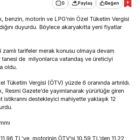
0
Paylaş
Beğen
 benzin, motorin ve LPG’nin Özel Tüketim Vergisi
ldığını duyurdu. Böylece akaryakıtta yeni fiyatlar
 zamlı tarifeler merak konusu olmaya devam
 tanesi de milyonlarca vatandaş ve üreticiyi
da oldu.
 Tüketim Vergisi (ÖTV) yüzde 6 oranında artırıldı.
 Resmi Gazete’de yayımlanarak yürürlüğe giren
t istikrarını destekleyici mahiyette yaklaşık 12
yurdu.
ammı
11.96 TL’ye, motorinin ÖTV’si 10.59 TL’den 11.22