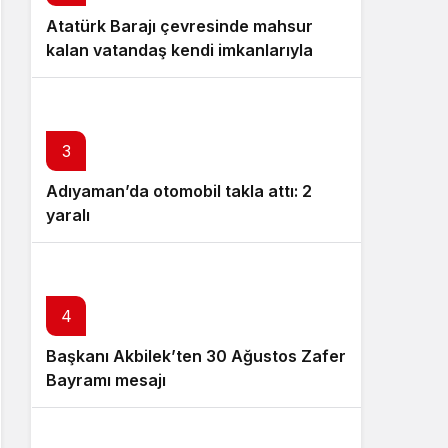
Atatürk Barajı çevresinde mahsur
kalan vatandaş kendi imkanlarıyla
kurtuldu – Videolu Haber
3
Adıyaman’da otomobil takla attı: 2
yaralı
4
5
Başkanı Akbilek’ten 30 Ağustos Zafer
Fethiye Belediye Başkanı’na silahlı
Bayramı mesajı
saldırı olayında şüpheliler yakalandı