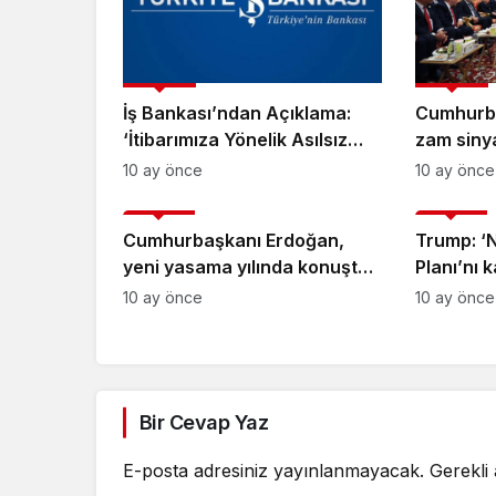
Ekonomi
Ekonomi
İş Bankası’ndan Açıklama:
Cumhurb
‘İtibarımıza Yönelik Asılsız
zam siny
İddialara Karşı Tüm Yasal
emeklini
10 ay önce
10 ay önce
Haklarımızı Kullanacağız’
olmaya b
Gündem
Gündem
Cumhurbaşkanı Erdoğan,
Trump: ‘
yeni yasama yılında konuştu:
Planı’nı k
‘Rekabet halinde olsak da
10 ay önce
10 ay önce
aslolan milletin ve
memleketin huzurudur’
Bir Cevap Yaz
E-posta adresiniz yayınlanmayacak.
Gerekli