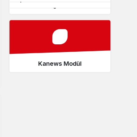
teknede 210 kilogram skunk ele
geçirildi’ – Videolu Haber
Kanews Modül