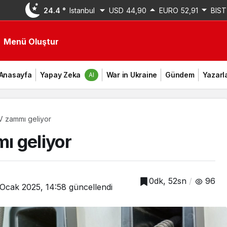
24.4 °
Istanbul
USD
44,90
EURO
52,91
BIST
Menü Oluştur
Anasayfa
Yapay Zeka
War in Ukraine
Gündem
Yazarl
AI
V zammı geliyor
ı geliyor
0dk, 52sn
96
 Ocak 2025, 14:58
güncellendi