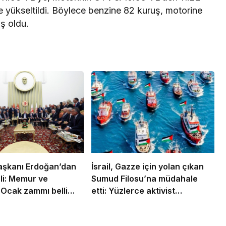
e yükseltildi. Böylece benzine 82 kuruş, motorine
ş oldu.
şkanı Erdoğan’dan
İsrail, Gazze için yolan çıkan
li: Memur ve
Sumud Filosu’na müdahale
 Ocak zammı belli
etti: Yüzlerce aktivist
şladı
gözaltında