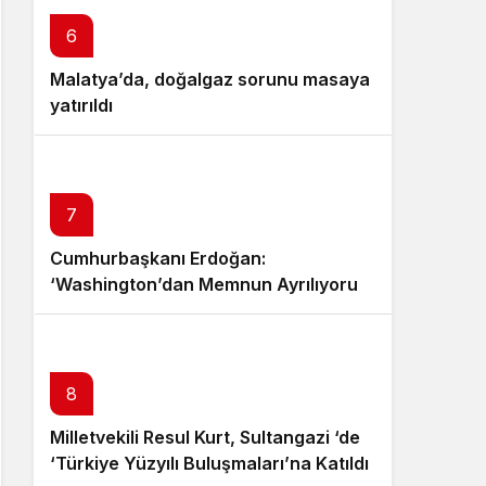
6
Malatya’da, doğalgaz sorunu masaya
yatırıldı
7
Cumhurbaşkanı Erdoğan:
‘Washington’dan Memnun Ayrılıyoruz,
Atılan Çamurlarla Kirletilemeyecek
Kadar Güzel Bir Ziyaretti’
8
9
Milletvekili Resul Kurt, Sultangazi ‘de
10
Adıyaman’da gerçeği aratmayan
‘Türkiye Yüzyılı Buluşmaları’na Katıldı
Bakan Yerlikaya: ‘Muğla açıklarındaki
deprem tatbikatı – Videolu Haber