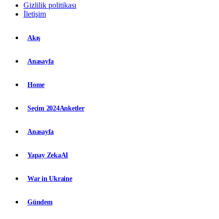
Gizlilik politikası
İletişim
Akış
Anasayfa
Home
Seçim 2024
Anketler
Anasayfa
Yapay Zeka
AI
War in Ukraine
Gündem