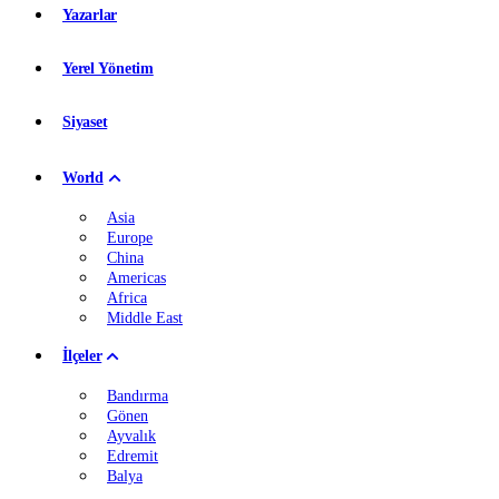
Yazarlar
Yerel Yönetim
Siyaset
World
Asia
Europe
China
Americas
Africa
Middle East
İlçeler
Bandırma
Gönen
Ayvalık
Edremit
Balya