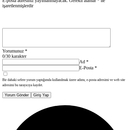
E-posta adresiniz yayınlanmayacak.
Gerekli alanlar
*
ile
işaretlenmişlerdir
Yorumunuz
*
0
/30 karakter
Ad
*
E-Posta
*
Bir dahaki sefere yorum yaptığımda kullanılmak üzere adımı, e-posta adresimi ve web site
adresimi bu tarayıcıya kaydet.
Yorum Gönder
Giriş Yap