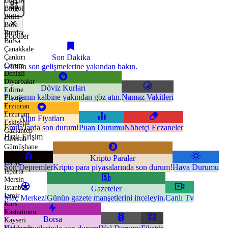
Bilecik
Bingöl
Bitlis
Bolu
Burdur
Popüler
Bursa
Çanakkale
Son Dakika
Çankırı
Çorum
Günün son gelişmelerine yakından bakın.
Denizli
Diyarbakır
Döviz Kurları
Edirne
Piyasanın kalbine yakından göz atın.
Namaz Vakitleri
Elazığ
Erzincan
Erzurum
Altın Fiyatları
Eskişehir
Emtia'larda son durum!
Puan Durumu
Nöbetçi Eczaneler
Gaziantep
Hızlı Erişim
Giresun
Gümüşhane
Hakkari
Kripto Paralar
Hatay
Son Depremler
Kripto para piyasalarında son durum!
Hava Durumu
Isparta
Mersin
İstanbul
Gazeteler
İzmir
Maç Merkezi
Günün gazete manşetlerini inceleyin.
Canlı Tv
Kars
Kastamonu
Borsa
Kayseri