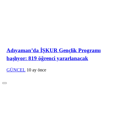
Adıyaman’da İŞKUR Gençlik Programı
başlıyor: 819 öğrenci yararlanacak
GÜNCEL
10 ay önce