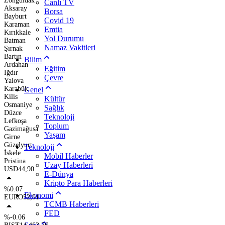
Zonguldak
Canlı TV
Aksaray
Borsa
Bayburt
Covid 19
Karaman
Emtia
Kırıkkale
Yol Durumu
Batman
Namaz Vakitleri
Şırnak
Bartın
Bilim
Ardahan
Eğitim
Iğdır
Çevre
Yalova
Karabük
Genel
Kilis
Kültür
Osmaniye
Sağlık
Düzce
Teknoloji
Lefkoşa
Toplum
Gazimağusa
Yaşam
Girne
Güzelyurt
Teknoloji
İskele
Mobil Haberler
Pristina
Uzay Haberleri
USD
44,90
E-Dünya
Kripto Para Haberleri
%0.07
Ekonomi
EURO
52,91
TCMB Haberleri
FED
%-0.06