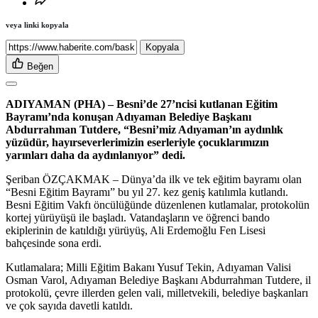
veya linki kopyala
Kopyala
Beğen
ADIYAMAN (PHA) – Besni’de 27’ncisi kutlanan Eğitim
Bayramı’nda konuşan Adıyaman Belediye Başkanı
Abdurrahman Tutdere, “Besni’miz Adıyaman’ın aydınlık
yüzüdür, hayırseverlerimizin eserleriyle çocuklarımızın
yarınları daha da aydınlanıyor” dedi.
Şeriban ÖZÇAKMAK – Dünya’da ilk ve tek eğitim bayramı olan
“Besni Eğitim Bayramı” bu yıl 27. kez geniş katılımla kutlandı.
Besni Eğitim Vakfı öncülüğünde düzenlenen kutlamalar, protokolün
kortej yürüyüşü ile başladı. Vatandaşların ve öğrenci bando
ekiplerinin de katıldığı yürüyüş, Ali Erdemoğlu Fen Lisesi
bahçesinde sona erdi.
Kutlamalara; Milli Eğitim Bakanı Yusuf Tekin, Adıyaman Valisi
Osman Varol, Adıyaman Belediye Başkanı Abdurrahman Tutdere, il
protokolü, çevre illerden gelen vali, milletvekili, belediye başkanları
ve çok sayıda davetli katıldı.