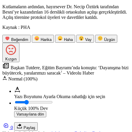
Kutlamaların ardından, hayırsever Dr. Necip Öztürk tarafından
Besni’ye kazandırılan 16 derslikli ortaokulun açılışı gerçekleştirildi.
Açılış törenine protokol üyeleri ve davetliler katıldı.
Kaynak : PHA
Beğendim
Harika
Haha
Vay
Üzgün
Kızgın
Başkan Tutdere, Eğitim Bayramı’nda konuştu: ‘Dayanışma bizi
büyütecek, yaralarımızı saracak’ – Videolu Haber
Normal (100%)
Yazı Boyutunu Ayarla
Okuma rahatlığı için seçin
Küçük
100%
Dev
Varsayılana dön
0
Paylaş