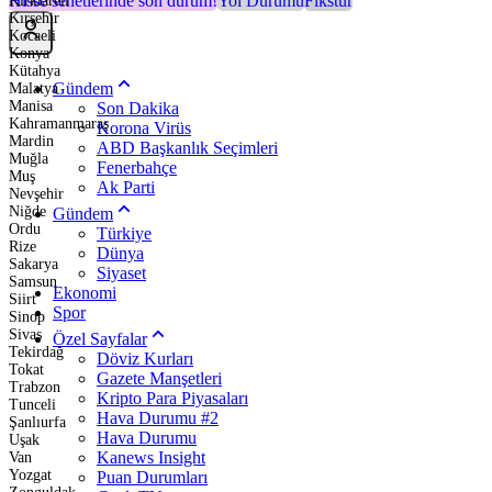
Hisse senetlerinde son durum!
Yol Durumu
Fikstür
Kırklareli
Kırşehir
Kocaeli
Konya
Kütahya
Gündem
Malatya
Manisa
Son Dakika
Kahramanmaraş
Korona Virüs
Mardin
ABD Başkanlık Seçimleri
Muğla
Fenerbahçe
Muş
Ak Parti
Nevşehir
Niğde
Gündem
Ordu
Türkiye
Rize
Dünya
Sakarya
Siyaset
Samsun
Ekonomi
Siirt
Spor
Sinop
Sivas
Özel Sayfalar
Tekirdağ
Döviz Kurları
Tokat
Gazete Manşetleri
Trabzon
Kripto Para Piyasaları
Tunceli
Hava Durumu #2
Şanlıurfa
Hava Durumu
Uşak
Kanews Insight
Van
Yozgat
Puan Durumları