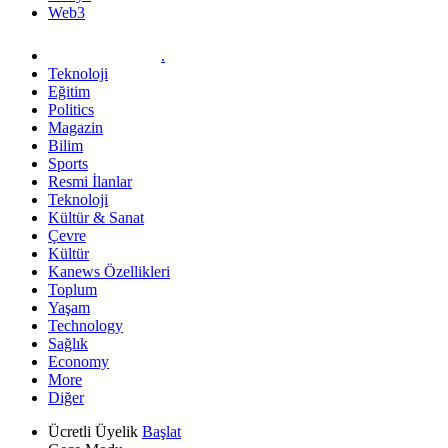
Web3
.
Teknoloji
Eğitim
Politics
Magazin
Bilim
Sports
Resmi İlanlar
Teknoloji
Kültür & Sanat
Çevre
Kültür
Kanews Özellikleri
Toplum
Yaşam
Technology
Sağlık
Economy
More
Diğer
Ücretli Üyelik
Başlat