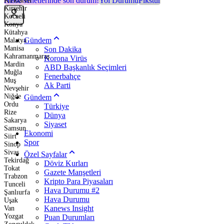
Hisse senetlerinde son durum!
Yol Durumu
Fikstür
Kırklareli
Kırşehir
Kocaeli
Konya
Kütahya
Gündem
Malatya
Manisa
Son Dakika
Kahramanmaraş
Korona Virüs
Mardin
ABD Başkanlık Seçimleri
Muğla
Fenerbahçe
Muş
Ak Parti
Nevşehir
Niğde
Gündem
Ordu
Türkiye
Rize
Dünya
Sakarya
Siyaset
Samsun
Ekonomi
Siirt
Spor
Sinop
Sivas
Özel Sayfalar
Tekirdağ
Döviz Kurları
Tokat
Gazete Manşetleri
Trabzon
Kripto Para Piyasaları
Tunceli
Hava Durumu #2
Şanlıurfa
Hava Durumu
Uşak
Kanews Insight
Van
Yozgat
Puan Durumları