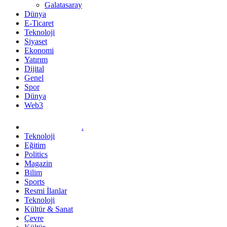
Galatasaray
Dünya
E-Ticaret
Teknoloji
Siyaset
Ekonomi
Yatırım
Dijital
Genel
Spor
Dünya
Web3
.
Teknoloji
Eğitim
Politics
Magazin
Bilim
Sports
Resmi İlanlar
Teknoloji
Kültür & Sanat
Çevre