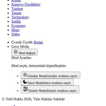
Kültür
Kanews Özellikleri
Toplum
Yaşam
Technology
Sağlık
Economy
More
Diğer
Ücretli Üyelik
Başlat
Gece Modu
Mod değiştir
Mod Ayarları
Mod seçin, deneyimini kişiselleştirin.
Gündüz Modu
Gündüz modunu seçin.
Gece Modu
Gece modunu seçin.
Sistem Modu
Sistem modunu seçin.
© Telif Hakkı 2026, Tüm Hakları Saklıdır