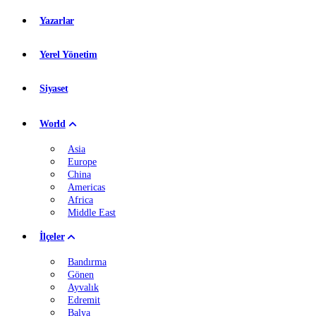
Yazarlar
Yerel Yönetim
Siyaset
World
Asia
Europe
China
Americas
Africa
Middle East
İlçeler
Bandırma
Gönen
Ayvalık
Edremit
Balya