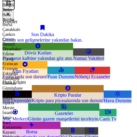
Bilecik
Bingöl
Bitlis
Bolu
Burdur
Popüler
Bursa
Çanakkale
Son Dakika
Çankırı
Çorum
Günün son gelişmelerine yakından bakın.
Denizli
Diyarbakır
Döviz Kurları
Edirne
Piyasanın kalbine yakından göz atın.
Namaz Vakitleri
Elazığ
Erzincan
Erzurum
Altın Fiyatları
Eskişehir
Emtia'larda son durum!
Puan Durumu
Nöbetçi Eczaneler
Gaziantep
Hızlı Erişim
Giresun
Gümüşhane
Hakkari
Kripto Paralar
Hatay
Son Depremler
Kripto para piyasalarında son durum!
Hava Durumu
Isparta
Mersin
İstanbul
Gazeteler
İzmir
Maç Merkezi
Günün gazete manşetlerini inceleyin.
Canlı Tv
Kars
Kastamonu
Borsa
Kayseri