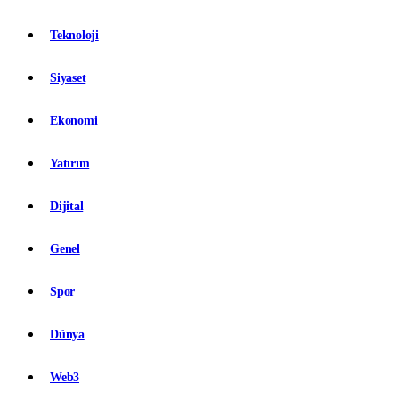
Teknoloji
Siyaset
Ekonomi
Yatırım
Dijital
Genel
Spor
Dünya
Web3