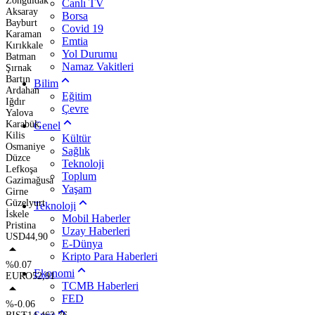
Zonguldak
Canlı TV
Aksaray
Borsa
Bayburt
Covid 19
Karaman
Emtia
Kırıkkale
Yol Durumu
Batman
Namaz Vakitleri
Şırnak
Bartın
Bilim
Ardahan
Eğitim
Iğdır
Çevre
Yalova
Karabük
Genel
Kilis
Kültür
Osmaniye
Sağlık
Düzce
Teknoloji
Lefkoşa
Toplum
Gazimağusa
Yaşam
Girne
Güzelyurt
Teknoloji
İskele
Mobil Haberler
Pristina
Uzay Haberleri
USD
44,90
E-Dünya
Kripto Para Haberleri
%0.07
Ekonomi
EURO
52,91
TCMB Haberleri
FED
%-0.06