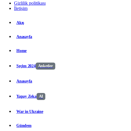
Gizlilik politikası
İletişim
Akış
Anasayfa
Home
Seçim 2024
Anketler
Anasayfa
Yapay Zeka
AI
War in Ukraine
Gündem