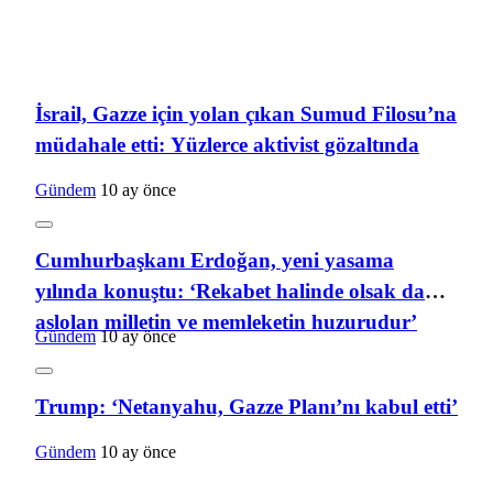
İsrail, Gazze için yolan çıkan Sumud Filosu’na
müdahale etti: Yüzlerce aktivist gözaltında
Gündem
10 ay önce
Cumhurbaşkanı Erdoğan, yeni yasama
yılında konuştu: ‘Rekabet halinde olsak da
aslolan milletin ve memleketin huzurudur’
Gündem
10 ay önce
Trump: ‘Netanyahu, Gazze Planı’nı kabul etti’
Gündem
10 ay önce