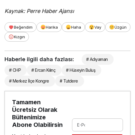
Kaynak: Perre Haber Ajansı
Beğendim
Harika
Haha
Vay
Üzgün
Kızgın
Haberle ilgili daha fazlası:
# Adıyaman
# CHP
# Ercan Kılınç
# Hüseyin Buluş
# Merkez İlçe Kongre
# Tutdere
Tamamen
Ücretsiz Olarak
Bültenimize
Abone Olabilirsin