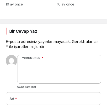
Meclis’te Apo
artırmaya
10 ay önce
10 ay önce
sloganları attırarak
niyetleniyorlar’
Kuvâ-yi İnzibatiye
olduğunu ilan etmiştir!’
Bir Cevap Yaz
E-posta adresiniz yayınlanmayacak.
Gerekli alanlar
*
ile işaretlenmişlerdir
YORUMUNUZ
*
0
/30 karakter
Ad
*