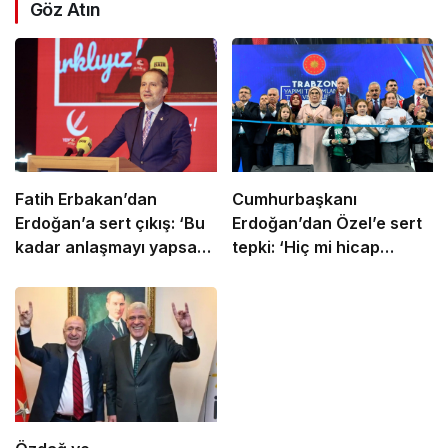
Göz Atın
Fatih Erbakan’dan
Cumhurbaşkanı
Erdoğan’a sert çıkış: ‘Bu
Erdoğan’dan Özel’e sert
kadar anlaşmayı yapsam
tepki: ‘Hiç mi hicap
beni de kapıda uğurlar’
duymuyorsun?’