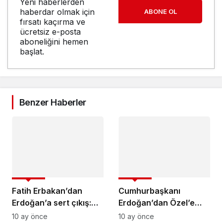
Yeni haberlerden
haberdar olmak için
ABONE OL
fırsatı kaçırma ve
ücretsiz e-posta
aboneliğini hemen
başlat.
Benzer Haberler
SİYASET
SİYASET
Fatih Erbakan’dan
Cumhurbaşkanı
Erdoğan’a sert çıkış:
Erdoğan’dan Özel’e
‘Bu kadar anlaşmayı
sert tepki: ‘Hiç mi hicap
10 ay önce
10 ay önce