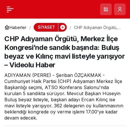
CHP Adıyaman
0
Örgütü, Merkez İlçe
SİYASET
Haberler
CHP Adıyaman Örgütü,
Merkez İlçe
CHP Adıyaman Örgütü, Merkez İlçe
Kongresi’nde sandık
Kongresi’nde sandık
başında: Buluş beyaz ve
Kongresi’nde sandık başında: Buluş
Kılınç mavi listeyle
yarışıyor – Videolu Haber
beyaz ve Kılınç mavi listeyle yarışıyor
başında: Buluş beyaz
– Videolu Haber
ve Kılınç mavi listeyle
ADIYAMAN (PERRE) - Şeriban ÖZÇAKMAK -
Cumhuriyet Halk Partisi (CHP) Adıyaman Merkez İlçe
Başkanlığı seçimi, ATSO Konferans Salonu'nda
yarışıyor – Videolu
kurulan 5 sandıkta sürüyor. Mevcut Başkan Hüseyin
Buluş beyaz listeyle, başkan adayı Ercan Kılınç ise
Haber
mavi listeyle yarışıyor. 362 delegenin oy kullanmasının
beklendiği kongrede oy verme işlemi 17.00'ye kadar
devam edecek.