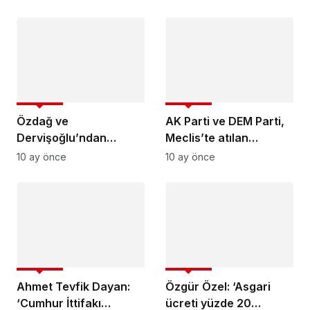
yapsam beni de kapıda
duymuyorsun?’
uğurlar’
SİYASET
SİYASET
Özdağ ve
AK Parti ve DEM Parti,
Dervişoğlu’ndan
Meclis’te atılan
‘Milliyetçi ittifak’a yeşil
‘Öcalan’ sloganı
10 ay önce
10 ay önce
ışık
konusunda karşı
karşıya geldi
SİYASET
SİYASET
Ahmet Tevfik Dayan:
Özgür Özel: ‘Asgari
‘Cumhur İttifakı
ücreti yüzde 20