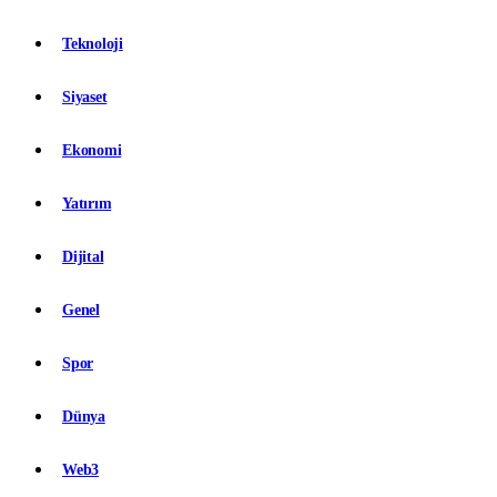
Teknoloji
Siyaset
Ekonomi
Yatırım
Dijital
Genel
Spor
Dünya
Web3