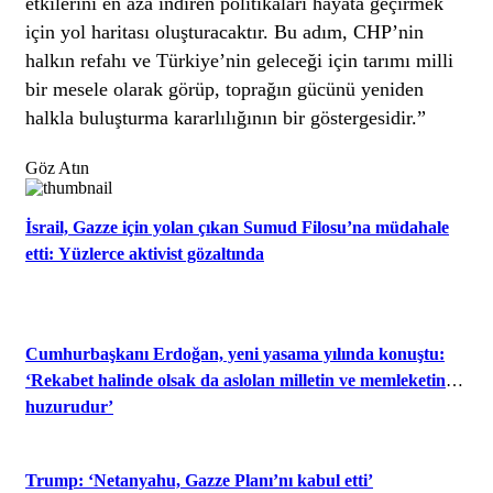
etkilerini en aza indiren politikaları hayata geçirmek
için yol haritası oluşturacaktır. Bu adım, CHP’nin
halkın refahı ve Türkiye’nin geleceği için tarımı milli
bir mesele olarak görüp, toprağın gücünü yeniden
halkla buluşturma kararlılığının bir göstergesidir.”
Göz Atın
İsrail, Gazze için yolan çıkan Sumud Filosu’na müdahale
etti: Yüzlerce aktivist gözaltında
Cumhurbaşkanı Erdoğan, yeni yasama yılında konuştu:
‘Rekabet halinde olsak da aslolan milletin ve memleketin
huzurudur’
Trump: ‘Netanyahu, Gazze Planı’nı kabul etti’