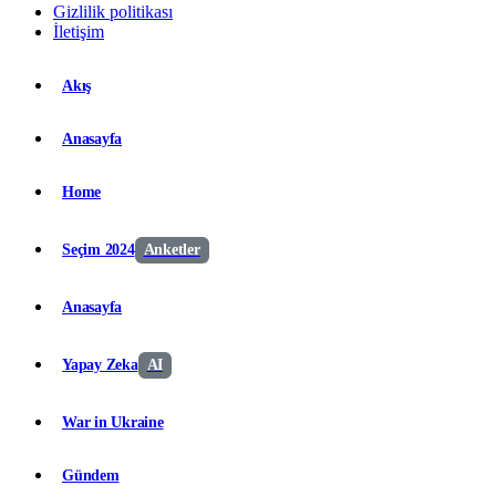
Gizlilik politikası
İletişim
Akış
Anasayfa
Home
Seçim 2024
Anketler
Anasayfa
Yapay Zeka
AI
War in Ukraine
Gündem