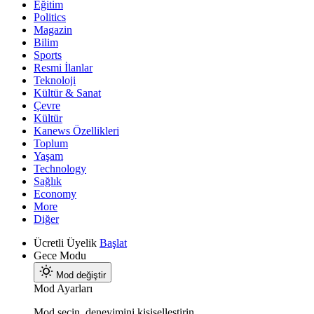
Eğitim
Politics
Magazin
Bilim
Sports
Resmi İlanlar
Teknoloji
Kültür & Sanat
Çevre
Kültür
Kanews Özellikleri
Toplum
Yaşam
Technology
Sağlık
Economy
More
Diğer
Ücretli Üyelik
Başlat
Gece Modu
Mod değiştir
Mod Ayarları
Mod seçin, deneyimini kişiselleştirin.