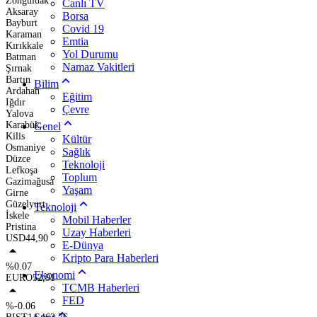
Zonguldak
Canlı TV
Aksaray
Borsa
Bayburt
Covid 19
Karaman
Emtia
Kırıkkale
Yol Durumu
Batman
Namaz Vakitleri
Şırnak
Bartın
Bilim
Ardahan
Eğitim
Iğdır
Çevre
Yalova
Karabük
Genel
Kilis
Kültür
Osmaniye
Sağlık
Düzce
Teknoloji
Lefkoşa
Toplum
Gazimağusa
Yaşam
Girne
Güzelyurt
Teknoloji
İskele
Mobil Haberler
Pristina
Uzay Haberleri
USD
44,90
E-Dünya
Kripto Para Haberleri
%0.07
Ekonomi
EURO
52,91
TCMB Haberleri
FED
%-0.06