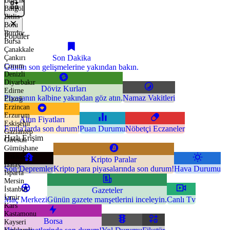
Bilecik
Bingöl
Bitlis
Bolu
Burdur
Popüler
Bursa
Çanakkale
Son Dakika
Çankırı
Çorum
Günün son gelişmelerine yakından bakın.
Denizli
Diyarbakır
Döviz Kurları
Edirne
Piyasanın kalbine yakından göz atın.
Namaz Vakitleri
Elazığ
Erzincan
Erzurum
Altın Fiyatları
Eskişehir
Emtia'larda son durum!
Puan Durumu
Nöbetçi Eczaneler
Gaziantep
Hızlı Erişim
Giresun
Gümüşhane
Hakkari
Kripto Paralar
Hatay
Son Depremler
Kripto para piyasalarında son durum!
Hava Durumu
Isparta
Mersin
İstanbul
Gazeteler
İzmir
Maç Merkezi
Günün gazete manşetlerini inceleyin.
Canlı Tv
Kars
Kastamonu
Borsa
Kayseri