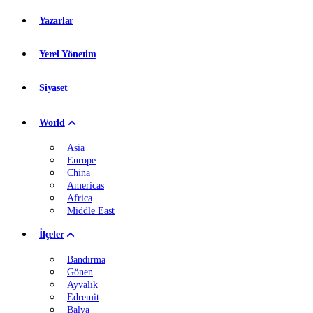
Yazarlar
Yerel Yönetim
Siyaset
World
Asia
Europe
China
Americas
Africa
Middle East
İlçeler
Bandırma
Gönen
Ayvalık
Edremit
Balya