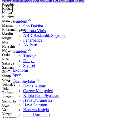
Hisse senetlerinde son durum!
Yol Durumu
Fikstür
Kırklareli
Kırşehir
Kocaeli
Konya
Kütahya
Gündem
Malatya
Manisa
Son Dakika
Kahramanmaraş
Korona Virüs
Mardin
ABD Başkanlık Seçimleri
Muğla
Fenerbahçe
Muş
Ak Parti
Nevşehir
Niğde
Gündem
Ordu
Türkiye
Rize
Dünya
Sakarya
Siyaset
Samsun
Ekonomi
Siirt
Spor
Sinop
Sivas
Özel Sayfalar
Tekirdağ
Döviz Kurları
Tokat
Gazete Manşetleri
Trabzon
Kripto Para Piyasaları
Tunceli
Hava Durumu #2
Şanlıurfa
Hava Durumu
Uşak
Kanews Insight
Van
Yozgat
Puan Durumları