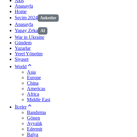
Akış
Anasayfa
Home
Seçim 2024
Anketler
Anasayfa
Yapay Zeka
AI
War in Ukraine
Gündem
Yazarlar
Yerel Yönetim
Siyaset
World
Asia
Europe
China
Americas
Africa
Middle East
İlçeler
Bandırma
Gönen
Ayvalık
Edremit
Balya