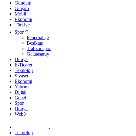
Gündem
Girişim
Mobil
Ekonomi
Türkiye
Spor
Fenerbahçe
Beşiktaş
Trabzonspor
Galatasaray
Dünya
E-Ticaret
Teknoloji
Siyaset
Ekonomi
Yatırım
Dijital
Genel
Spor
Dünya
Web3
.
Teknoloji