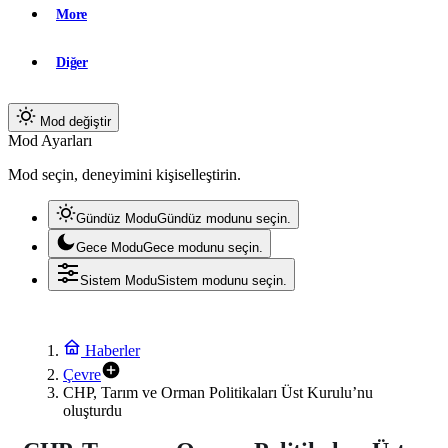
More
Diğer
Mod değiştir
Mod Ayarları
Mod seçin, deneyimini kişiselleştirin.
Gündüz Modu
Gündüz modunu seçin.
Gece Modu
Gece modunu seçin.
Sistem Modu
Sistem modunu seçin.
Haberler
Çevre
CHP, Tarım ve Orman Politikaları Üst Kurulu’nu
oluşturdu