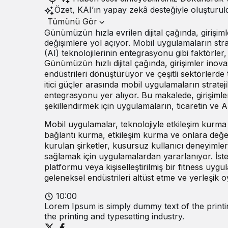
Özet, KAI’ın yapay zekâ desteğiyle oluşturul
Tümünü Gör
Günümüzün hızla evrilen dijital çağında, giriş
değişimlere yol açıyor. Mobil uygulamaların stra
(AI) teknolojilerinin entegrasyonu gibi faktörler,
Günümüzün hızlı dijital çağında, girişimler inovas
endüstrileri dönüştürüyor ve çeşitli sektörlerde 
itici güçler arasında mobil uygulamaların stratej
entegrasyonu yer alıyor. Bu makalede, girişimle
şekillendirmek için uygulamaların, ticaretin ve 
Mobil uygulamalar
, teknolojiyle etkileşim kurma
bağlantı kurma, etkileşim kurma ve onlara değ
kurulan şirketler, kusursuz kullanıcı deneyimleri
sağlamak için uygulamalardan yararlanıyor. İste
platformu veya kişiselleştirilmiş bir fitness uyg
geleneksel endüstrileri altüst etme ve yerleşik
10:00
Lorem Ipsum is simply dummy text of the printi
the printing and typesetting industry.