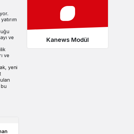
yor.
 yatırım
uluğu
mayı ve
Kanews Modül
lik
rı ve
ak, yeni
t
rulan
 bu
anan