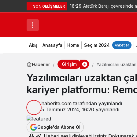
16:29
Atatürk Barajı çevresinde
SON GELIŞMELER
Akış
Anasayfa
Home
Seçim 2024
Anketler
Girişim
Haberler
Yazılımcıları uzakta
Yazılımcıları uzaktan ç
kariyer platformu: Rem
haberite.com
tarafından yayınlandı
5 Temmuz 2024, 16:20
yayınlandı
Google'da Abone Ol
Haberi sesli dinleyebilirsiniz
Dokunarak v