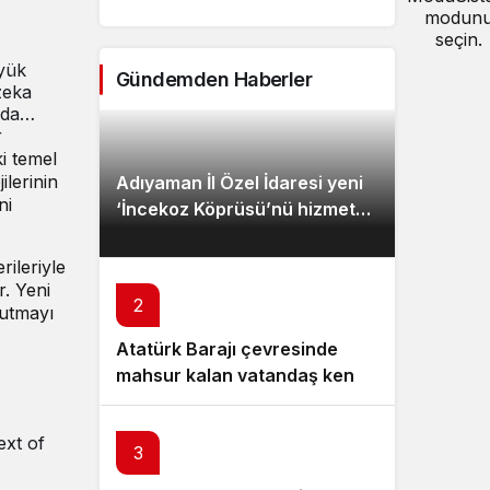
modun
kurtuldu – Videolu Haber
seçin.
üyük
Gündemden Haberler
zeka
ında…
r
ki temel
ilerinin
Adıyaman İl Özel İdaresi yeni
ni
‘İncekoz Köprüsü’nü hizmete
açtı – Videolu Haber
rileriyle
. Yeni
2
tutmayı
Atatürk Barajı çevresinde
mahsur kalan vatandaş kendi
imkanlarıyla kurtuldu –
Videolu Haber
ext of
3