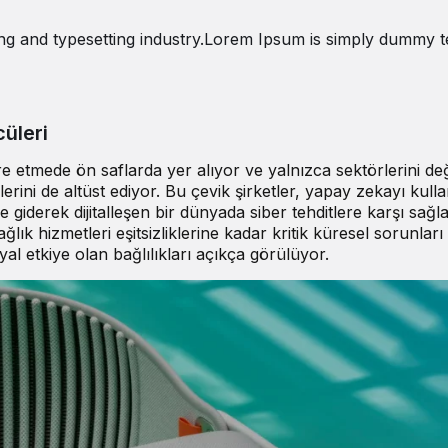
ng and typesetting industry.Lorem Ipsum is simply dummy t
cüleri
 etmede ön saflarda yer alıyor ve yalnızca sektörlerini değ
ini de altüst ediyor. Bu çevik şirketler, yapay zekayı kull
ve giderek dijitalleşen bir dünyada siber tehditlere karşı sağl
lık hizmetleri eşitsizliklerine kadar kritik küresel sorunları
al etkiye olan bağlılıkları açıkça görülüyor.