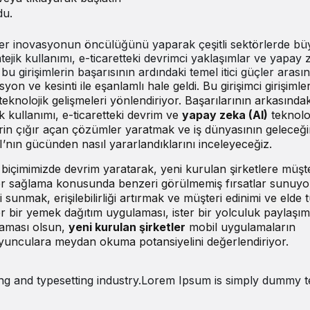
du.
imler inovasyonun öncülüğünü yaparak çeşitli sektörlerde b
tejik kullanımı, e-ticaretteki devrimci yaklaşımlar ve yapay 
 bu girişimlerin başarısının ardındaki temel itici güçler aras
yon ve kesinti ile eşanlamlı hale geldi. Bu girişimci girişimle
teknolojik gelişmeleri yönlendiriyor. Başarılarının arkasında
ik kullanımı, e-ticaretteki devrim ve
yapay zeka (AI)
teknoloj
rin çığır açan çözümler yaratmak ve iş dünyasının geleceği
AI’nın gücünden nasıl yararlandıklarını inceleyeceğiz.
 biçimimizde devrim yaratarak, yeni kurulan şirketlere müşte
er sağlama konusunda benzeri görülmemiş fırsatlar sunuyor
 sunmak, erişilebilirliği artırmak ve müşteri edinimi ve elde 
r bir yemek dağıtım uygulaması, ister bir yolculuk paylaşım
ulaması olsun,
yeni kurulan şirketler
mobil uygulamaların
 oyunculara meydan okuma potansiyelini değerlendiriyor.
ng and typesetting industry.Lorem Ipsum is simply dummy t