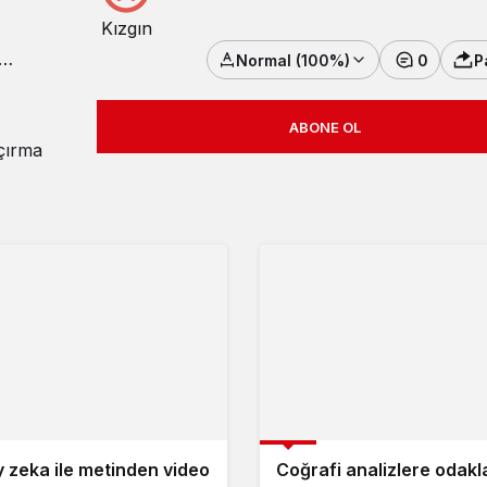
Kızgın
Normal (100%)
0
P
ork
ABONE OL
açırma
Girişim
 zeka ile metinden video
Coğrafi analizlere odak