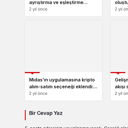
ayrıştırma ve eşleştirme
oluşt
platformu: Hirize
2 yıl önce
2 yıl ö
Girişim
Girişim
Midas’ın uygulamasına kripto
Geliş
alım-satım seçeneği eklendi:
akışı
Midas Kripto
yapay
2 yıl önce
2 yıl ö
Play
Bir Cevap Yaz