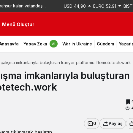
 mahsur kalan vatandaş
USD
44,90
EURO
52,91
BIST
kendi imkanlarıyla kurtuldu – Videolu Haber
Menü Oluştur
Anasayfa
Yapay Zeka
War in Ukraine
Gündem
Yazarl
AI
n çalışma imkanlarıyla buluşturan kariyer platformu: Remotetech.work
alışma imkanlarıyla buluşturan
otetech.work
0
Paylaş
eya tıklayarak başlatın