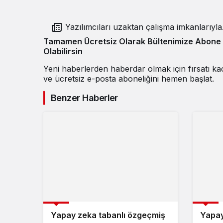
Yazılımcıları uzaktan çalışma imkanlarıyla
buluşturan kariyer platformu: Remotetech.w
Tamamen Ücretsiz Olarak Bültenimize Abone
Olabilirsin
Yeni haberlerden haberdar olmak için fırsatı k
ve ücretsiz e-posta aboneliğini hemen başlat.
Benzer Haberler
Girişim
Girişim
Yapay zeka tabanlı özgeçmiş
Yapay