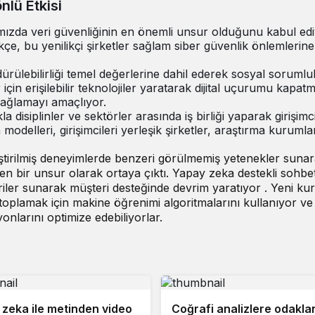
nlü Etkisi
amızda veri güvenliğinin en önemli unsur olduğunu kabul edi
kçe, bu yenilikçi şirketler sağlam siber güvenlik önlemlerine
dürülebilirliği temel değerlerine dahil ederek sosyal soruml
er için erişilebilir teknolojiler yaratarak dijital uçurumu kapat
i sağlamayı amaçlıyor.
kla disiplinler ve sektörler arasında iş birliği yaparak girişimci
odelleri, girişimcileri yerleşik şirketler, araştırma kurumla
eştirilmiş deneyimlerde benzeri görülmemiş yetenekler sunar
iren bir unsur olarak ortaya çıktı. Yapay zeka destekli sohbe
neriler sunarak müşteri desteğinde devrim yaratıyor . Yeni ku
 toplamak için makine öğrenimi algoritmalarını kullanıyor ve
onlarını optimize edebiliyorlar.
zeka ile metinden video
Coğrafi analizlere odakl