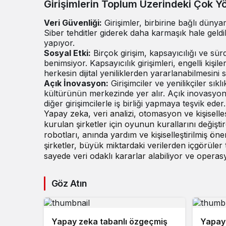
Girişimlerin Toplum Üzerindeki Çok Yö
Veri Güvenliği:
Girişimler, birbirine bağlı düny
Siber tehditler giderek daha karmaşık hale geldi
yapıyor.
Sosyal Etki:
Birçok girişim, kapsayıcılığı ve sür
benimsiyor. Kapsayıcılık girişimleri, engelli kişil
herkesin dijital yeniliklerden yararlanabilmesin
Açık İnovasyon:
Girişimciler ve yenilikçiler sıklı
kültürünün merkezinde yer alır. Açık inovasyon m
diğer girişimcilerle iş birliği yapmaya teşvik eder.
Yapay zeka, veri analizi, otomasyon ve kişisell
kurulan şirketler için oyunun kurallarını değişt
robotları, anında yardım ve kişiselleştirilmiş ö
şirketler, büyük miktardaki verilerden içgörüler
sayede veri odaklı kararlar alabiliyor ve operasy
Göz Atın
Yapay zeka tabanlı özgeçmiş
Yapay 