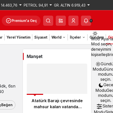
14.463,76
PETROL
94,91
GR. ALTIN
6.919,43
Premium'a Geç
0
ar
Yerel Yönetim
Siyaset
World
İlçeler
Gündem
Gi
Mod Ayarla
Mod seçin,
deneyimini
kişiselleştiri
Manşet
Günd
Modu
Gün
modun
seçin.
Gec
4dk, 6sn
Modu
Ge
40
GÜNCEL
GÜNCE
modun
seçin.
Atatürk Barajı çevresinde
Adıy
Beğen
Siste
mahsur kalan vatandaş
yeni
Modu
Sis
kendi imkanlarıyla
hizme