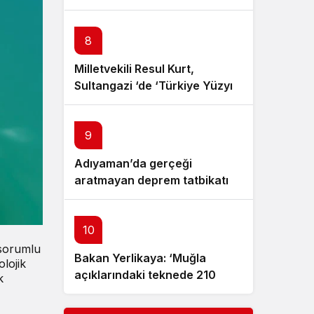
Ayrılıyoruz, Atılan Çamurlarla
Kirletilemeyecek Kadar Güzel
8
Bir Ziyaretti’
Milletvekili Resul Kurt,
Sultangazi ‘de ‘Türkiye Yüzyılı
Buluşmaları’na Katıldı
9
Adıyaman’da gerçeği
aratmayan deprem tatbikatı –
Videolu Haber
10
 sorumlu
Bakan Yerlikaya: ‘Muğla
olojik
açıklarındaki teknede 210
k
kilogram skunk ele geçirildi’ –
Videolu Haber