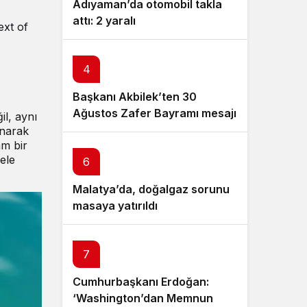
Adıyaman’da otomobil takla
attı: 2 yaralı
ext of
4
5
Başkanı Akbilek’ten 30
Fethiye Belediye Başkanı’na
Ağustos Zafer Bayramı mesajı
silahlı saldırı olayında
il, aynı
şüpheliler yakalandı
anarak
am bir
 ele
6
Malatya’da, doğalgaz sorunu
masaya yatırıldı
7
Cumhurbaşkanı Erdoğan:
‘Washington’dan Memnun