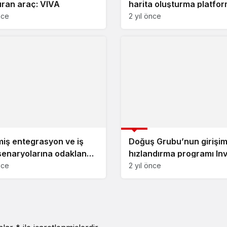
uran araç: VIVA
harita oluşturma platfor
Atlas.co
nce
2 yıl önce
Girişim
miş entegrasyon ve iş
Doğuş Grubu’nun girişi
 senaryolarına odaklanan
hızlandırma programı In
 zeka destekli platform:
UP’ın yeni dönemine seçi
nce
2 yıl önce
maker
girişim