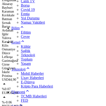
Zonguldak
Canlı TV
Aksaray
Borsa
Bayburt
Covid 19
Karaman
Emtia
Kırıkkale
Yol Durumu
Batman
Namaz Vakitleri
Şırnak
Bartın
Bilim
Ardahan
Eğitim
Iğdır
Çevre
Yalova
Karabük
Genel
Kilis
Kültür
Osmaniye
Sağlık
Düzce
Teknoloji
Lefkoşa
Toplum
Gazimağusa
Yaşam
Girne
Güzelyurt
Teknoloji
İskele
Mobil Haberler
Pristina
Uzay Haberleri
USD
44,90
E-Dünya
Kripto Para Haberleri
%0.07
Ekonomi
EURO
52,91
TCMB Haberleri
FED
%-0.06