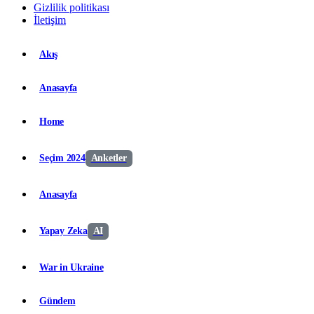
Gizlilik politikası
İletişim
Akış
Anasayfa
Home
Seçim 2024
Anketler
Anasayfa
Yapay Zeka
AI
War in Ukraine
Gündem