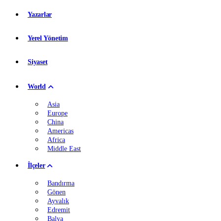
Yazarlar
Yerel Yönetim
Siyaset
World
Asia
Europe
China
Americas
Africa
Middle East
İlçeler
Bandırma
Gönen
Ayvalık
Edremit
Balya