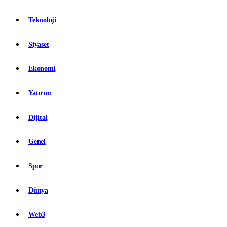
Teknoloji
Siyaset
Ekonomi
Yatırım
Dijital
Genel
Spor
Dünya
Web3