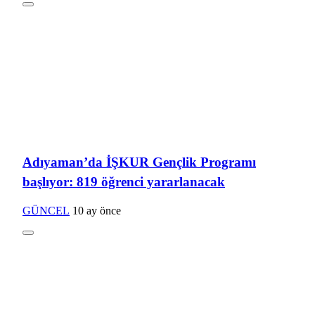
Adıyaman’da İŞKUR Gençlik Programı
başlıyor: 819 öğrenci yararlanacak
GÜNCEL
10 ay önce