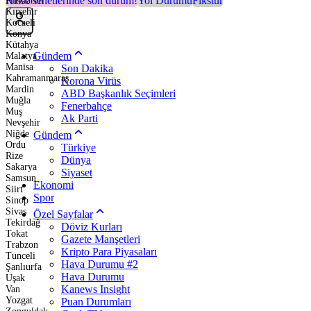
Hisse senetlerinde son durum!
Yol Durumu
Fikstür
Kırklareli
Kırşehir
Kocaeli
Konya
Kütahya
Gündem
Malatya
Manisa
Son Dakika
Kahramanmaraş
Korona Virüs
Mardin
ABD Başkanlık Seçimleri
Muğla
Fenerbahçe
Muş
Ak Parti
Nevşehir
Niğde
Gündem
Ordu
Türkiye
Rize
Dünya
Sakarya
Siyaset
Samsun
Ekonomi
Siirt
Spor
Sinop
Sivas
Özel Sayfalar
Tekirdağ
Döviz Kurları
Tokat
Gazete Manşetleri
Trabzon
Kripto Para Piyasaları
Tunceli
Hava Durumu #2
Şanlıurfa
Hava Durumu
Uşak
Kanews Insight
Van
Yozgat
Puan Durumları