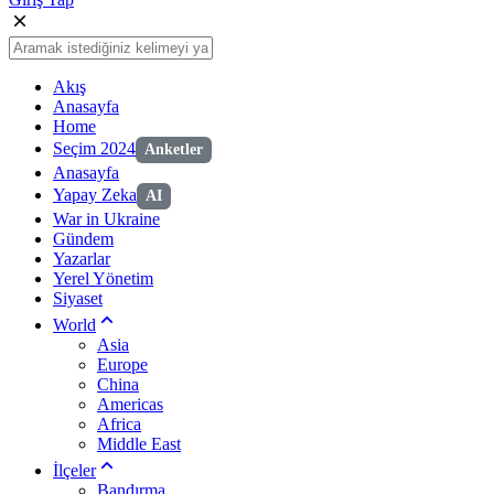
Akış
Anasayfa
Home
Seçim 2024
Anketler
Anasayfa
Yapay Zeka
AI
War in Ukraine
Gündem
Yazarlar
Yerel Yönetim
Siyaset
World
Asia
Europe
China
Americas
Africa
Middle East
İlçeler
Bandırma