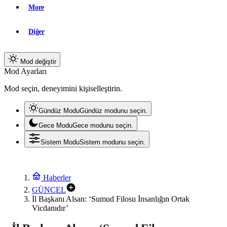
More
Diğer
Mod değiştir
Mod Ayarları
Mod seçin, deneyimini kişiselleştirin.
Gündüz Modu
Gündüz modunu seçin.
Gece Modu
Gece modunu seçin.
Sistem Modu
Sistem modunu seçin.
Haberler
GÜNCEL
İl Başkanı Alsan: ‘Sumud Filosu İnsanlığın Ortak
Vicdanıdır’