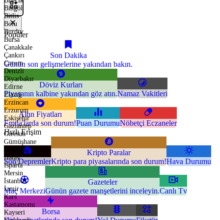
Bilecik
Bingöl
Bitlis
Bolu
Burdur
Popüler
Bursa
Çanakkale
Son Dakika
Çankırı
Çorum
Günün son gelişmelerine yakından bakın.
Denizli
Diyarbakır
Döviz Kurları
Edirne
Piyasanın kalbine yakından göz atın.
Namaz Vakitleri
Elazığ
Erzincan
Erzurum
Altın Fiyatları
Eskişehir
Emtia'larda son durum!
Puan Durumu
Nöbetçi Eczaneler
Gaziantep
Hızlı Erişim
Giresun
Gümüşhane
Hakkari
Kripto Paralar
Hatay
Son Depremler
Kripto para piyasalarında son durum!
Hava Durumu
Isparta
Mersin
İstanbul
Gazeteler
İzmir
Maç Merkezi
Günün gazete manşetlerini inceleyin.
Canlı Tv
Kars
Kastamonu
Borsa
Kayseri