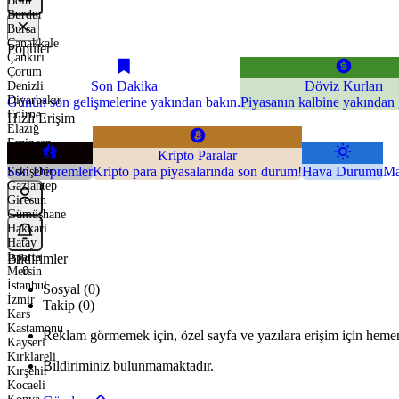
Bolu
Burdur
Bursa
Çanakkale
Popüler
Çankırı
Çorum
Son Dakika
Döviz Kurları
Denizli
Diyarbakır
Günün son gelişmelerine yakından bakın.
Piyasanın kalbine yakından 
Edirne
Hızlı Erişim
Elazığ
Erzincan
Kripto Paralar
Erzurum
Son Depremler
Kripto para piyasalarında son durum!
Hava Durumu
Ma
Eskişehir
Gaziantep
Giresun
Gümüşhane
Hakkari
Hatay
Isparta
Bildirimler
Mersin
0
İstanbul
Sosyal (0)
İzmir
Takip (0)
Kars
Kastamonu
Reklam görmemek için, özel sayfa ve yazılara erişim için hemen
Kayseri
Kırklareli
Bildiriminiz bulunmamaktadır.
Kırşehir
Kocaeli