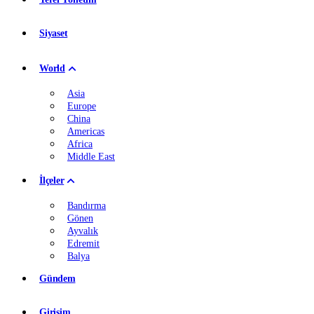
Siyaset
World
Asia
Europe
China
Americas
Africa
Middle East
İlçeler
Bandırma
Gönen
Ayvalık
Edremit
Balya
Gündem
Girişim