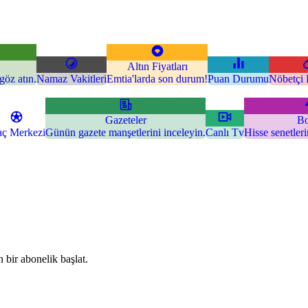
Altın Fiyatları
göz atın.
Namaz Vakitleri
Emtia'larda son durum!
Puan Durumu
Nöbetçi 
Gazeteler
Bo
ç Merkezi
Günün gazete manşetlerini inceleyin.
Canlı Tv
Hisse senetler
 bir abonelik başlat.