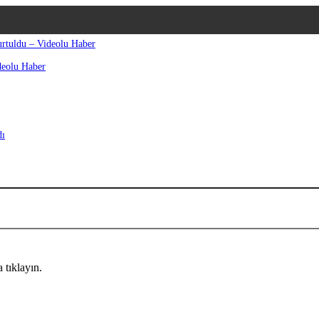
urtuldu – Videolu Haber
deolu Haber
dı
 tıklayın.