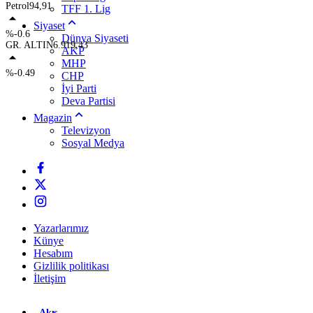
Petrol
94,91
TFF 1. Lig
Siyaset
%-0.6
Dünya Siyaseti
GR. ALTIN
6.919,43
AKP
MHP
%-0.49
CHP
İyi Parti
Deva Partisi
Magazin
Televizyon
Sosyal Medya
Yazarlarımız
Künye
Hesabım
Gizlilik politikası
İletişim
Akış