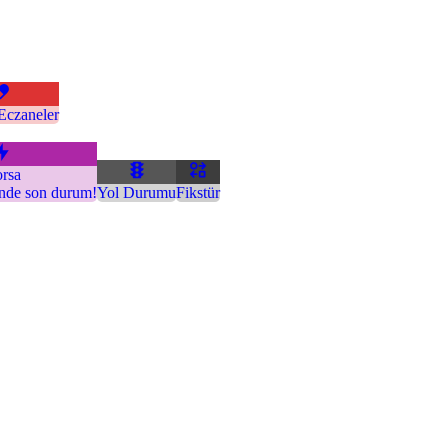
Eczaneler
rsa
inde son durum!
Yol Durumu
Fikstür