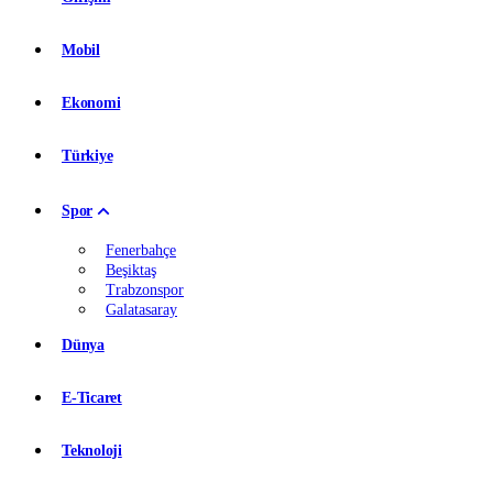
Mobil
Ekonomi
Türkiye
Spor
Fenerbahçe
Beşiktaş
Trabzonspor
Galatasaray
Dünya
E-Ticaret
Teknoloji