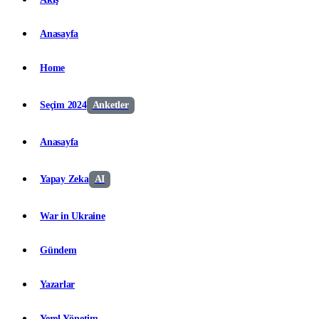
Anasayfa
Home
Seçim 2024
Anketler
Anasayfa
Yapay Zeka
AI
War in Ukraine
Gündem
Yazarlar
Yerel Yönetim