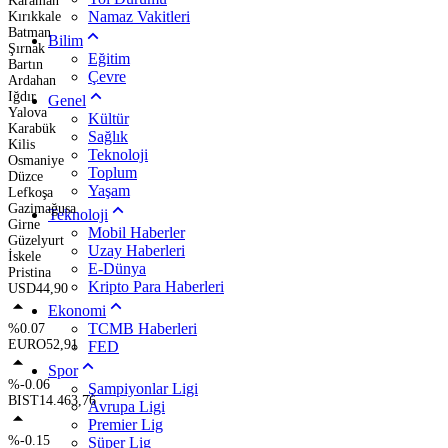
Karaman
Namaz Vakitleri
Kırıkkale
Batman
Bilim
Şırnak
Eğitim
Bartın
Çevre
Ardahan
Iğdır
Genel
Yalova
Kültür
Karabük
Sağlık
Kilis
Teknoloji
Osmaniye
Toplum
Düzce
Yaşam
Lefkoşa
Gazimağusa
Teknoloji
Girne
Mobil Haberler
Güzelyurt
Uzay Haberleri
İskele
E-Dünya
Pristina
Kripto Para Haberleri
USD
44,90
Ekonomi
TCMB Haberleri
%0.07
EURO
52,91
FED
Spor
%-0.06
Şampiyonlar Ligi
BIST
14.463,76
Avrupa Ligi
Premier Lig
%-0.15
Süper Lig