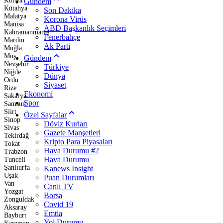
Konya
Gündem
Kütahya
Son Dakika
Malatya
Korona Virüs
Manisa
ABD Başkanlık Seçimleri
Kahramanmaraş
Fenerbahçe
Mardin
Ak Parti
Muğla
Muş
Gündem
Nevşehir
Türkiye
Niğde
Dünya
Ordu
Siyaset
Rize
Ekonomi
Sakarya
Spor
Samsun
Siirt
Özel Sayfalar
Sinop
Döviz Kurları
Sivas
Gazete Manşetleri
Tekirdağ
Kripto Para Piyasaları
Tokat
Hava Durumu #2
Trabzon
Hava Durumu
Tunceli
Şanlıurfa
Kanews Insight
Uşak
Puan Durumları
Van
Canlı TV
Yozgat
Borsa
Zonguldak
Covid 19
Aksaray
Emtia
Bayburt
Yol Durumu