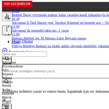
SON GELIŞMELER
16:29
Atatürk Barajı çevresinde mahsur kalan vatandaş kendi imkanlarıyla k
16:29
Adıyaman İl Özel İdaresi yeni ‘İncekoz Köprüsü’nü hizmete açtı – Vi
15:09
Adıyaman’da otomobil takla attı: 2 yaralı
15:09
Başkanı Akbilek’ten 30 Ağustos Zafer Bayramı mesajı
Menü Oluştur
13:41
Fethiye Belediye Başkanı’na silahlı saldırı olayında şüpheliler yakalan
Premium'a Geç
Adana
Adıyaman
Afyonkarahisar
Ağrı
Amasya
Ankara
Antalya
Artvin
Aydın
Aradığınız kelimeyi yazın ve entera basın, kapatmak için esc butonuna
Balıkesir
Bilecik
Bingöl
Bitlis