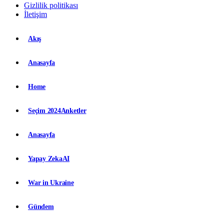
Gizlilik politikası
İletişim
Akış
Anasayfa
Home
Seçim 2024
Anketler
Anasayfa
Yapay Zeka
AI
War in Ukraine
Gündem