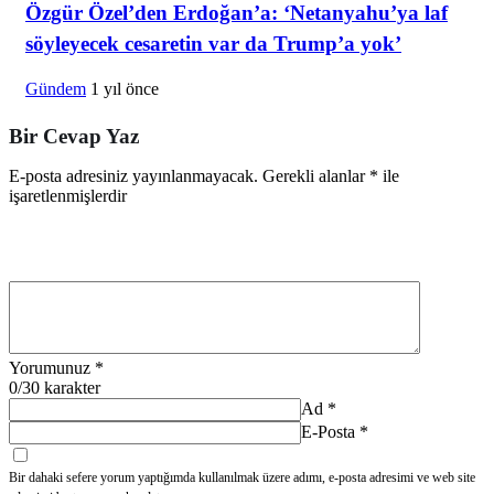
Özgür Özel’den Erdoğan’a: ‘Netanyahu’ya laf
söyleyecek cesaretin var da Trump’a yok’
Gündem
1 yıl önce
Bir Cevap Yaz
E-posta adresiniz yayınlanmayacak.
Gerekli alanlar
*
ile
işaretlenmişlerdir
Yorumunuz
*
0
/30 karakter
Ad
*
E-Posta
*
Bir dahaki sefere yorum yaptığımda kullanılmak üzere adımı, e-posta adresimi ve web site