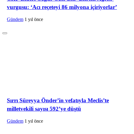
vurgusu: ‘Acı reçeteyi 86 milyona içiriyorlar’
Gündem
1 yıl önce
Sırrı Süreyya Önder’in vefatıyla Meclis’te
milletvekili sayısı 592’ye düştü
Gündem
1 yıl önce