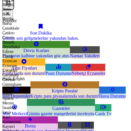
Bilecik
Bingöl
Bitlis
Bolu
Burdur
Popüler
Bursa
Çanakkale
Son Dakika
Çankırı
Çorum
Günün son gelişmelerine yakından bakın.
Denizli
Diyarbakır
Döviz Kurları
Edirne
Piyasanın kalbine yakından göz atın.
Namaz Vakitleri
Elazığ
Erzincan
Erzurum
Altın Fiyatları
Eskişehir
Emtia'larda son durum!
Puan Durumu
Nöbetçi Eczaneler
Gaziantep
Hızlı Erişim
Giresun
Gümüşhane
Hakkari
Kripto Paralar
Hatay
Son Depremler
Kripto para piyasalarında son durum!
Hava Durumu
Isparta
Mersin
İstanbul
Gazeteler
İzmir
Maç Merkezi
Günün gazete manşetlerini inceleyin.
Canlı Tv
Kars
Kastamonu
Borsa
Kayseri