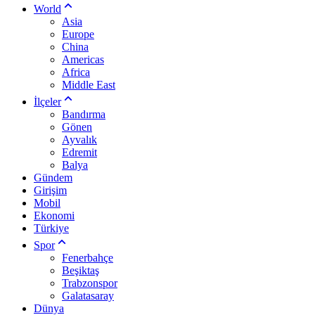
World
Asia
Europe
China
Americas
Africa
Middle East
İlçeler
Bandırma
Gönen
Ayvalık
Edremit
Balya
Gündem
Girişim
Mobil
Ekonomi
Türkiye
Spor
Fenerbahçe
Beşiktaş
Trabzonspor
Galatasaray
Dünya