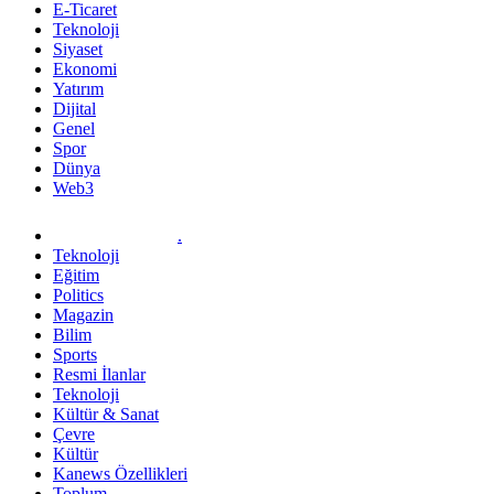
E-Ticaret
Teknoloji
Siyaset
Ekonomi
Yatırım
Dijital
Genel
Spor
Dünya
Web3
.
Teknoloji
Eğitim
Politics
Magazin
Bilim
Sports
Resmi İlanlar
Teknoloji
Kültür & Sanat
Çevre
Kültür
Kanews Özellikleri
Toplum