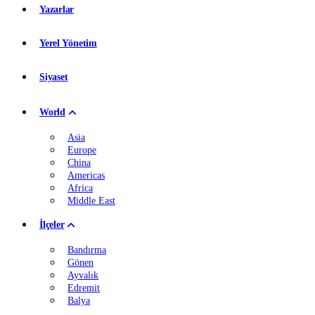
Yazarlar
Yerel Yönetim
Siyaset
World
Asia
Europe
China
Americas
Africa
Middle East
İlçeler
Bandırma
Gönen
Ayvalık
Edremit
Balya