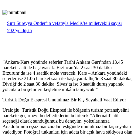
Sırrı Süreyya Önder’in vefatıyla Meclis’te milletvekili sayısı
592’ye düştü
“Ankara-Kars yönünde seferler Tarihi Ankara Garı’ndan 13.45
hareket saati ile başlayacak. Erzincan’da 2 saat 30 dakika
Erzurum’da ise 4 saatlik mola verecek. Kars – Ankara yönündeki
seferler ise 21.05 hareket saati ile başlayarak İliç’te 3 saat 30 dakika,
Divriği’de 2 saat 30 dakika, Sivas’ta ise 3 saatlik duruş yaparak
yolculara bu şehirleri keşfetme imkânı tanıyacak.”
Turistik Doğu Ekspresi Unutulmaz Bir Kış Seyahati Vaat Ediyor
Uraloğlu, Turistik Doğu Ekspresi ile bölgenin turizm potansiyelini
harekete geçirmeyi hedeflediklerini belirterek “Alternatif tatil
seçeneği olarak sunduğumuz bu deneyim, yolcularımıza
Anadolu’nun eşsiz manzaraları eşliğinde unutulmaz bir kış seyahati
vadediyor. Fotoğraf tutkunları için adeta bir açık hava stüdyosu olan