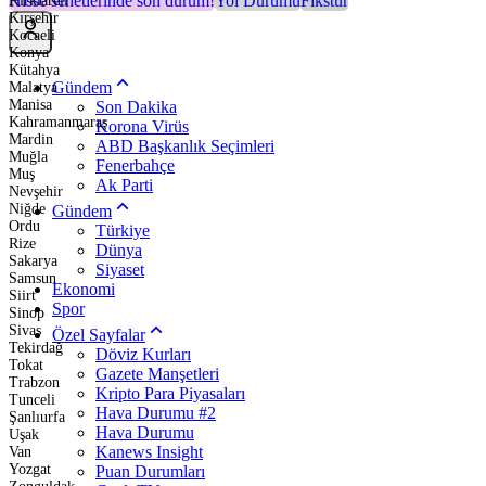
Hisse senetlerinde son durum!
Yol Durumu
Fikstür
Kırklareli
Kırşehir
Kocaeli
Konya
Kütahya
Gündem
Malatya
Manisa
Son Dakika
Kahramanmaraş
Korona Virüs
Mardin
ABD Başkanlık Seçimleri
Muğla
Fenerbahçe
Muş
Ak Parti
Nevşehir
Niğde
Gündem
Ordu
Türkiye
Rize
Dünya
Sakarya
Siyaset
Samsun
Ekonomi
Siirt
Spor
Sinop
Sivas
Özel Sayfalar
Tekirdağ
Döviz Kurları
Tokat
Gazete Manşetleri
Trabzon
Kripto Para Piyasaları
Tunceli
Hava Durumu #2
Şanlıurfa
Hava Durumu
Uşak
Kanews Insight
Van
Yozgat
Puan Durumları