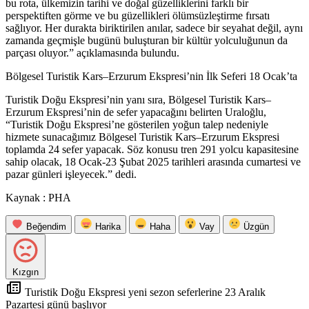
bu rota, ülkemizin tarihi ve doğal güzelliklerini farklı bir
perspektiften görme ve bu güzellikleri ölümsüzleştirme fırsatı
sağlıyor. Her durakta biriktirilen anılar, sadece bir seyahat değil, aynı
zamanda geçmişle bugünü buluşturan bir kültür yolculuğunun da
parçası oluyor.” açıklamasında bulundu.
Bölgesel Turistik Kars–Erzurum Ekspresi’nin İlk Seferi 18 Ocak’ta
Turistik Doğu Ekspresi’nin yanı sıra, Bölgesel Turistik Kars–
Erzurum Ekspresi’nin de sefer yapacağını belirten Uraloğlu,
“Turistik Doğu Ekspresi’ne gösterilen yoğun talep nedeniyle
hizmete sunacağımız Bölgesel Turistik Kars–Erzurum Ekspresi
toplamda 24 sefer yapacak. Söz konusu tren 291 yolcu kapasitesine
sahip olacak, 18 Ocak-23 Şubat 2025 tarihleri arasında cumartesi ve
pazar günleri işleyecek.” dedi.
Kaynak : PHA
Beğendim
Harika
Haha
Vay
Üzgün
Kızgın
Turistik Doğu Ekspresi yeni sezon seferlerine 23 Aralık
Pazartesi günü başlıyor