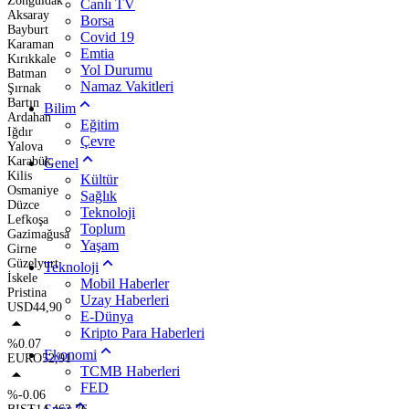
Zonguldak
Canlı TV
Aksaray
Borsa
Bayburt
Covid 19
Karaman
Emtia
Kırıkkale
Yol Durumu
Batman
Namaz Vakitleri
Şırnak
Bartın
Bilim
Ardahan
Eğitim
Iğdır
Çevre
Yalova
Karabük
Genel
Kilis
Kültür
Osmaniye
Sağlık
Düzce
Teknoloji
Lefkoşa
Toplum
Gazimağusa
Yaşam
Girne
Güzelyurt
Teknoloji
İskele
Mobil Haberler
Pristina
Uzay Haberleri
USD
44,90
E-Dünya
Kripto Para Haberleri
%0.07
Ekonomi
EURO
52,91
TCMB Haberleri
FED
%-0.06